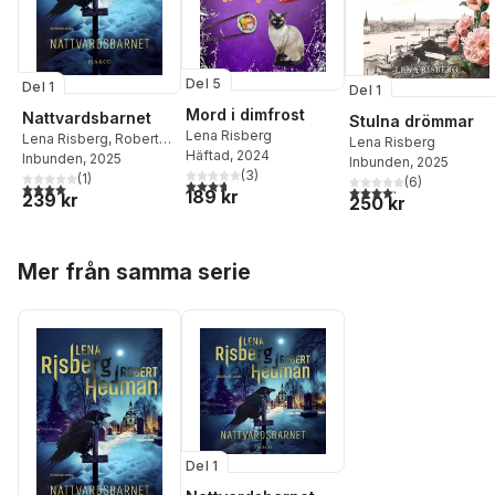
Del 5
Del 1
Del 1
Mord i dimfrost
Nattvardsbarnet
Stulna drömmar
Lena Risberg
Lena Risberg
,
Robert
Lena Risberg
Häftad
, 2024
Hedman
Inbunden
, 2025
Inbunden
, 2025
(
3
)
(
1
)
(
6
)
3,7
utav 5 stjärnor. Totalt antal röster:
4,0
utav 5 stjärnor. Totalt antal röster:
4,2
utav 5 stjärnor. Tota
189 kr
239 kr
250 kr
Hoppa över listan
Mer från samma serie
Del 1