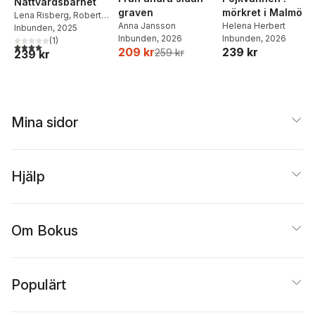
Nattvardsbarnet
graven
mörkret i Malmö
Lena Risberg
,
Robert
Anna Jansson
Helena Herbert
Hedman
Inbunden
, 2025
Inbunden
, 2026
Inbunden
, 2026
(
1
)
4,0
utav 5 stjärnor. Totalt antal röster:
209 kr
239 kr
259 kr
239 kr
Mina sidor
Hjälp
Om Bokus
Populärt