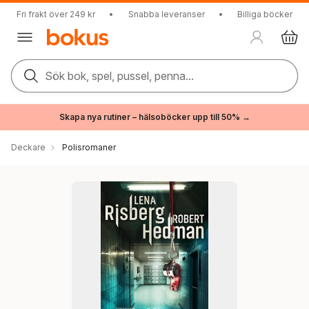
Fri frakt över 249 kr
•
Snabba leveranser
•
Billiga böcker
Sök bok, spel, pussel, penna...
Skapa nya rutiner – hälsoböcker upp till 50% →
Deckare
Polisromaner