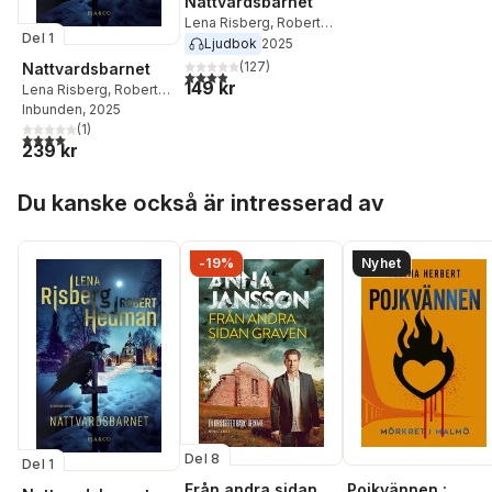
Nattvardsbarnet
Lena Risberg
,
Robert
Del 1
Hedman
Ljudbok
2025
(
127
)
Nattvardsbarnet
3,9
utav 5 stjärnor. Totalt antal röster:
149 kr
Lena Risberg
,
Robert
Hedman
Inbunden
, 2025
(
1
)
4,0
utav 5 stjärnor. Totalt antal röster:
239 kr
Hoppa över listan
Du kanske också är intresserad av
-19%
Nyhet
Del 8
Del 1
Från andra sidan
Pojkvännen :