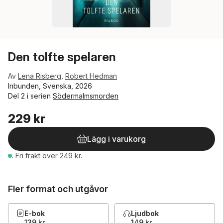
Den tolfte spelaren
Av
Lena Risberg
,
Robert Hedman
Inbunden, Svenska, 2026
Del 2 i serien
Södermalmsmorden
229 kr
Lägg i varukorg
.
Fri frakt över 249 kr.
Fler format och utgåvor
E-bok
Ljudbok
139 kr
149 kr