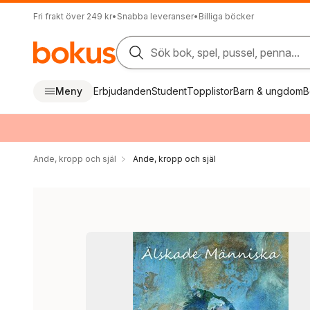
Fri frakt över 249 kr
•
Snabba leveranser
•
Billiga böcker
Sök bok, spel, pussel, penna...
Meny
Erbjudanden
Student
Topplistor
Barn & ungdom
B
Ande, kropp och själ
Ande, kropp och själ