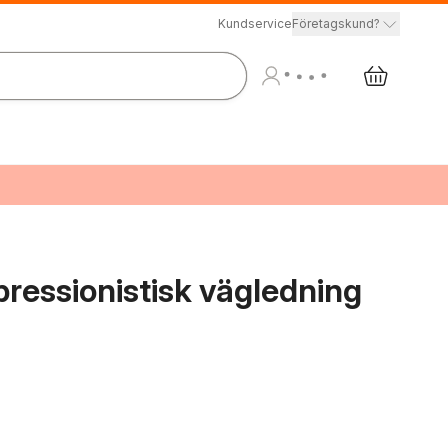
Kundservice
Företagskund?
ressionistisk vägledning