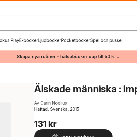
okus Play
E-böcker
Ljudböcker
Pocketböcker
Spel och pussel
Skapa nya rutiner – hälsoböcker upp till 50% →
Älskade människa : imp
Av
Carin Noelius
Häftad, Svenska, 2015
131 kr
Lägg i varukorg