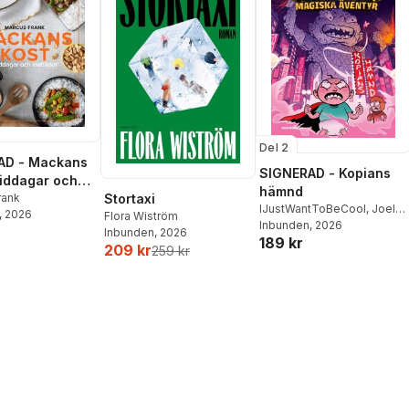
Del 2
AD - Mackans
SIGNERAD - Kopians
Middagar och
hämnd
r
rank
Stortaxi
IJustWantToBeCool
,
Joel
, 2026
Flora Wiström
Adolphson
Inbunden
, 2026
,
Emil Ejdemo
Inbunden
, 2026
189 kr
Beer
,
Victor Beer
209 kr
259 kr