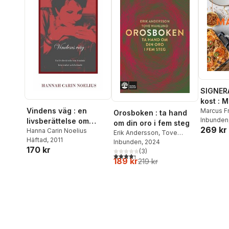
SIGNER
kost : 
Vindens väg : en
matlådo
Marcus F
Orosboken : ta hand
Inbunden
livsberättelse om
om din oro i fem steg
269 kr
feminin brustenhet
Hanna Carin Noelius
Erik Andersson
,
Tove
Häftad
, 2011
och helande
Wahlund
Inbunden
, 2024
170 kr
(
3
)
4,3
utav 5 stjärnor. Totalt antal röster:
189 kr
219 kr