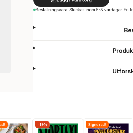
Beställningsvara.
Skickas
inom 5-8 vardagar
.
Fri f
Be
Produk
Utfors
ad!
-19%
Signerad!