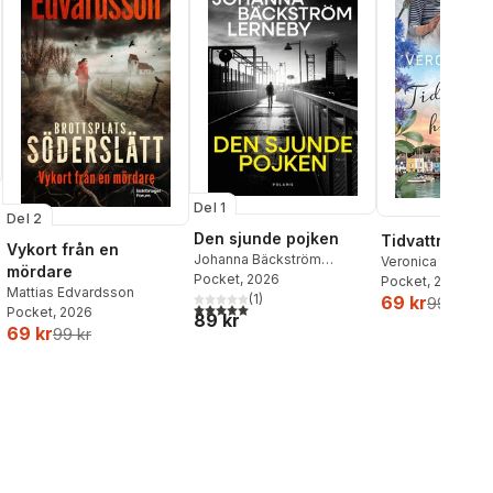
Del 1
Del 2
Den sjunde pojken
Tidvattnets h
Vykort från en
Johanna Bäckström
Veronica Henry
mördare
Lerneby
Pocket
, 2026
Pocket
, 2026
Mattias Edvardsson
(
1
)
69 kr
99 kr
5,0
utav 5 stjärnor. Totalt antal röster:
Pocket
, 2026
89 kr
69 kr
99 kr