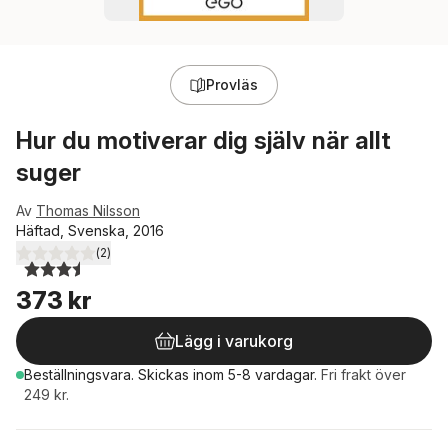
Provläs
Hur du motiverar dig själv när allt
suger
Av
Thomas Nilsson
Häftad, Svenska, 2016
(
2
)
3,5
utav 5 stjärnor. Totalt antal röster:
373 kr
Lägg i varukorg
Beställningsvara.
Skickas
inom 5-8 vardagar
.
Fri frakt över
249 kr.