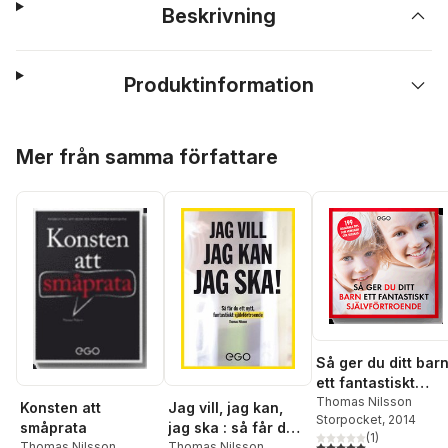
Beskrivning
Produktinformation
Hoppa över listan
Mer från samma författare
Så ger du ditt bar
ett fantastiskt
självförtroende
Thomas Nilsson
Jag vill, jag kan,
Konsten att
Storpocket
, 2014
jag ska : så får du
småprata
(
1
)
5,0
utav 5 stjärnor. Tota
nytt fantastiskt
Thomas Nilsson
Thomas Nilsson