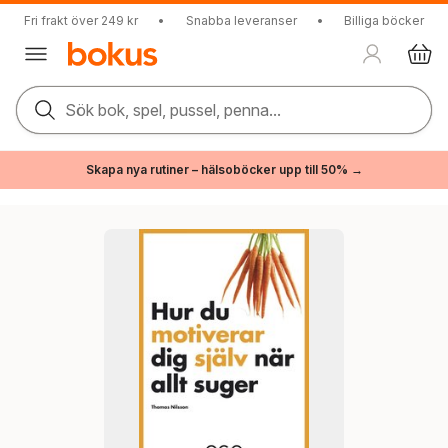
Fri frakt över 249 kr
•
Snabba leveranser
•
Billiga böcker
Sök bok, spel, pussel, penna...
Skapa nya rutiner – hälsoböcker upp till 50% →