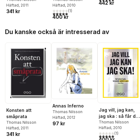
442 kr
Häftad
, 2010
Häftad
, 2011
självförtroende
341 kr
(
1
)
5,0
utav 5 stjärnor. Totalt antal röster:
400 kr
Hoppa över listan
Du kanske också är intresserad av
Annas Inferno
Jag vill, jag kan,
Konsten att
Thomas Nilsson
jag ska : så får du
småprata
Häftad
, 2012
nytt fantastiskt
Thomas Nilsson
Thomas Nilsson
97 kr
Häftad
, 2010
Häftad
, 2011
självförtroende
341 kr
(
1
)
5,0
utav 5 stjärnor. Tota
400 kr