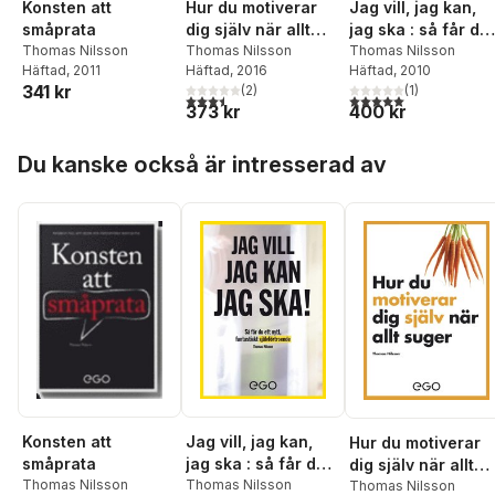
Jag vill, jag kan,
Konsten att
Hur du motiverar
jag ska : så får du
småprata
dig själv när allt
nytt fantastiskt
Thomas Nilsson
Thomas Nilsson
suger
Thomas Nilsson
Häftad
, 2010
Häftad
, 2011
Häftad
, 2016
självförtroende
341 kr
(
1
)
(
2
)
5,0
utav 5 stjärnor. Tota
3,5
utav 5 stjärnor. Totalt antal röster:
400 kr
373 kr
Hoppa över listan
Du kanske också är intresserad av
Jag vill, jag kan,
Konsten att
Hur du motiverar
jag ska : så får du
småprata
dig själv när allt
nytt fantastiskt
Thomas Nilsson
Thomas Nilsson
suger
Thomas Nilsson