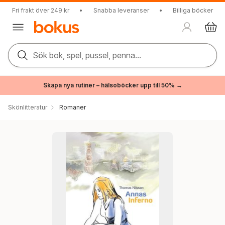
Fri frakt över 249 kr
•
Snabba leveranser
•
Billiga böcker
Sök bok, spel, pussel, penna...
Skapa nya rutiner – hälsoböcker upp till 50% →
Skönlitteratur
Romaner