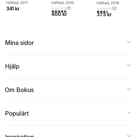
Häftad
, 2010
Häftad
, 2011
Häftad
, 2016
självförtroende
341 kr
(
1
)
(
2
)
5,0
utav 5 stjärnor. Totalt antal röster:
3,5
utav 5 stjärnor. Tota
400 kr
373 kr
Mina sidor
Hjälp
Om Bokus
Populärt
Inspiration