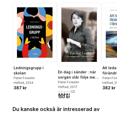
Ledningsgrupp i
Att leda
En dag i sänder : när
skolan
förändr
sorgen slår följe med
Peter Fowelin
förskola
Peter Fo
livet
Peter Fowelin
Häftad
, 2024
Häftad
, 
från mot
Häftad
, 2017
387 kr
382 kr
möjligh
(
2
)
4,5
utav 5 stjärnor. Totalt antal röster:
150 kr
Hoppa över listan
Du kanske också är intresserad av