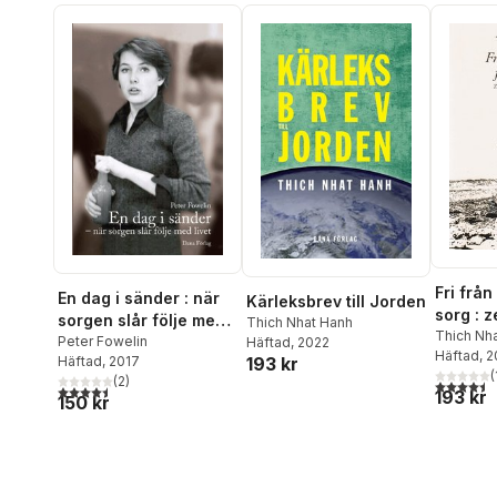
Fri från
En dag i sänder : när
Kärleksbrev till Jorden
sorg : 
sorgen slår följe med
Thich Nhat Hanh
väg till
Thich Nh
livet
Peter Fowelin
Häftad
, 2022
Häftad
, 
Häftad
, 2017
193 kr
(
(
2
)
4,5
utav 5 
4,5
utav 5 stjärnor. Totalt antal röster:
193 kr
150 kr