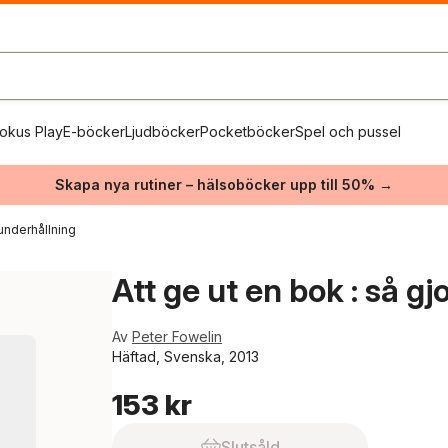
okus Play
E-böcker
Ljudböcker
Pocketböcker
Spel och pussel
Skapa nya rutiner – hälsoböcker upp till 50% →
underhållning
Att ge ut en bok : så gj
Av
Peter Fowelin
Häftad, Svenska, 2013
153 kr
Slutsåld