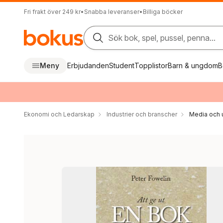
Fri frakt över 249 kr
•
Snabba leveranser
•
Billiga böcker
Sök bok, spel, pussel, penna...
Meny
Erbjudanden
Student
Topplistor
Barn & ungdom
B
Ekonomi och Ledarskap
Industrier och branscher
Media och 