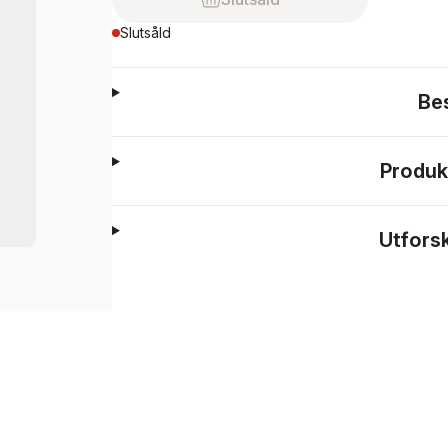
Slutsåld
Be
Produk
Utfors