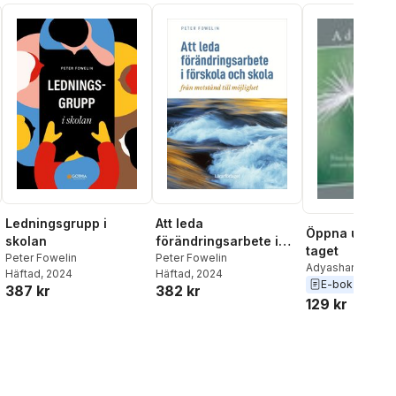
Ledningsgrupp i
Att leda
Öppna upp, sl
skolan
förändringsarbete i
taget
Peter Fowelin
förskola och skola :
Peter Fowelin
Adyashanti null
Häftad
, 2024
Häftad
, 2024
från motstånd till
E-bok
387 kr
382 kr
möjlighet
129 kr