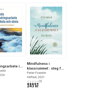
Mindfulness i
ingsarbete i
klassrummet : steg för
 och skola :
welin
steg
Peter Fowelin
2024
stånd till
Häftad
, 2021
et
(
1
)
5,0
utav 5 stjärnor. Totalt antal röster:
243 kr