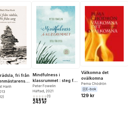
Välkomna det
Mindfulness i
 rädsla, fri från
ovälkomna
klassrummet : steg för
zenmästarens
Pema Chödrön
steg
Peter Fowelin
 visdom
at Hanh
E-bok
Häftad
, 2021
2013
129 kr
(
1
)
12
)
5,0
utav 5 stjärnor. Totalt antal röster:
stjärnor. Totalt antal röster:
243 kr