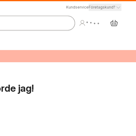
Kundservice
Företagskund?
orde jag!