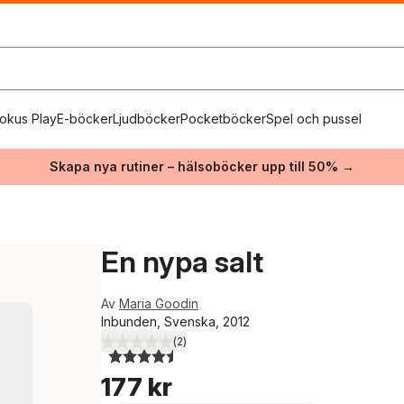
okus Play
E-böcker
Ljudböcker
Pocketböcker
Spel och pussel
Skapa nya rutiner – hälsoböcker upp till 50% →
En nypa salt
Av
Maria Goodin
Inbunden, Svenska, 2012
(
2
)
4,5
utav 5 stjärnor. Totalt antal röster:
177 kr