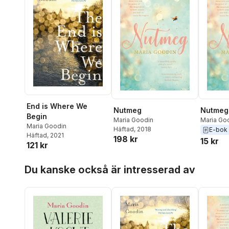
End is Where We
Nutmeg
Nutmeg
Begin
Maria Goodin
Maria Go
Maria Goodin
Häftad
, 2018
E-bok
Häftad
, 2021
198 kr
15 kr
121 kr
Hoppa över listan
Du kanske också är intresserad av