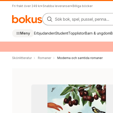
Fri frakt över 249 kr
•
Snabba leveranser
•
Billiga böcker
Sök bok, spel, pussel, penna...
Meny
Erbjudanden
Student
Topplistor
Barn & ungdom
B
Skönlitteratur
Romaner
Moderna och samtida romaner