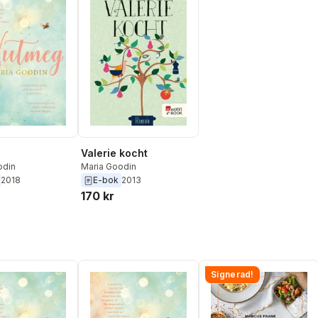
Valerie kocht
odin
Maria Goodin
2018
E-bok
2013
170 kr
Signerad!