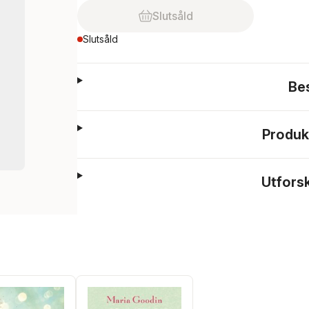
Slutsåld
Slutsåld
Be
Produk
Utfors