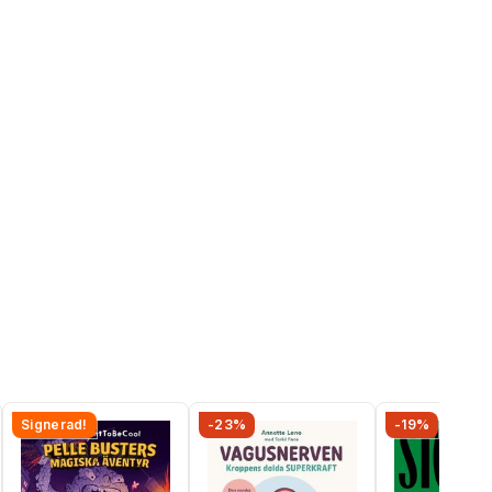
Signerad!
-23%
-19%