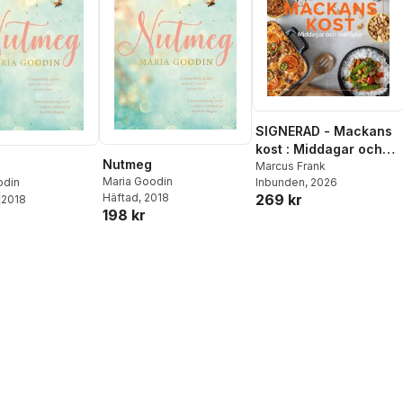
SIGNERAD - Mackans
kost : Middagar och
Nutmeg
matlådor
Marcus Frank
Maria Goodin
Inbunden
, 2026
odin
269 kr
Häftad
, 2018
2018
198 kr