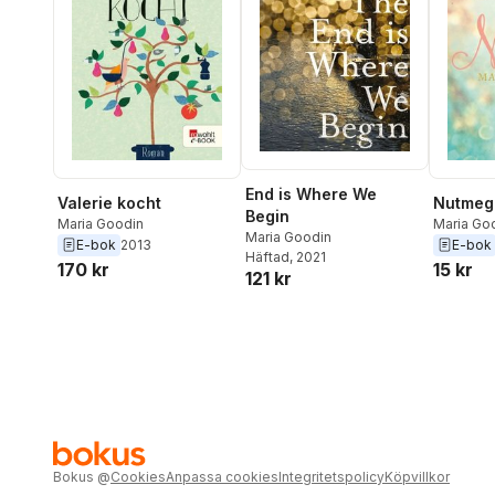
End is Where We
Valerie kocht
Nutmeg
Begin
Maria Goodin
Maria Go
Maria Goodin
E-bok
2013
E-bok
Häftad
, 2021
170 kr
15 kr
121 kr
Bokus
@
Cookies
Anpassa cookies
Integritetspolicy
Köpvillkor