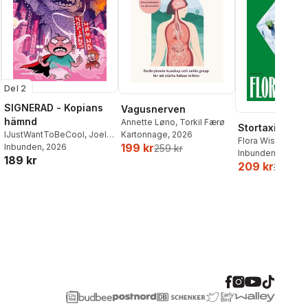
Del 2
SIGNERAD - Kopians
Vagusnerven
hämnd
Annette Løno
,
Torkil Færø
Stortaxi
IJustWantToBeCool
,
Joel
Kartonnage
, 2026
Flora Wiström
199 kr
Adolphson
Inbunden
, 2026
,
Emil Ejdemo
259 kr
Inbunden
, 2026
189 kr
Beer
,
Victor Beer
209 kr
259 kr