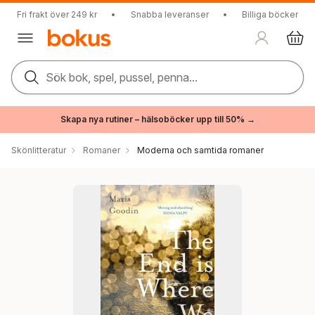
Fri frakt över 249 kr
•
Snabba leveranser
•
Billiga böcker
Sök bok, spel, pussel, penna...
Skapa nya rutiner – hälsoböcker upp till 50% →
Skönlitteratur
Romaner
Moderna och samtida romaner