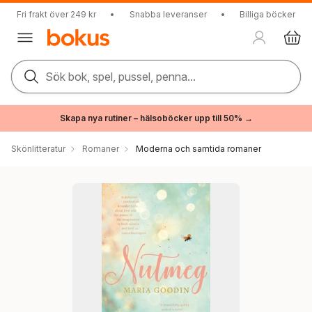
Fri frakt över 249 kr
•
Snabba leveranser
•
Billiga böcker
Sök bok, spel, pussel, penna...
Skapa nya rutiner – hälsoböcker upp till 50% →
Skönlitteratur
Romaner
Moderna och samtida romaner