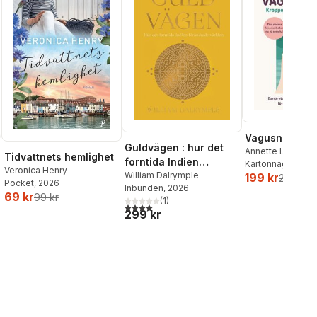
Vagusnerven
Guldvägen : hur det
Annette Løno
,
To
Tidvattnets hemlighet
forntida Indien
Kartonnage
, 202
Veronica Henry
förändrade världen
William Dalrymple
199 kr
259 kr
Pocket
, 2026
Inbunden
, 2026
69 kr
99 kr
al röster:
(
1
)
4,0
utav 5 stjärnor. Totalt antal röster:
299 kr