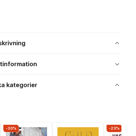
skrivning
tinformation
ka kategorier
-30%
-23%