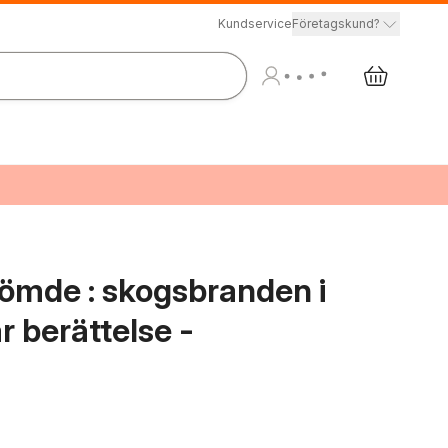
Kundservice
Företagskund?
ömde : skogsbranden i
 berättelse -