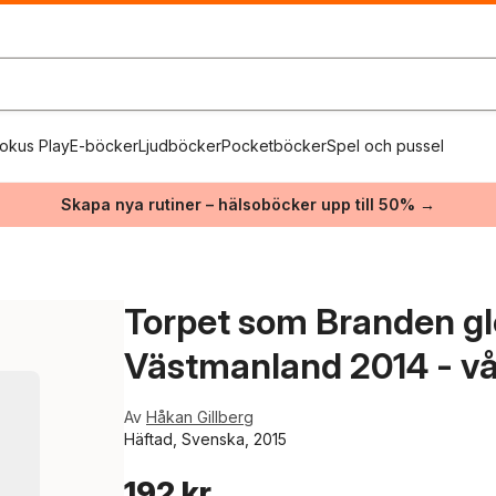
okus Play
E-böcker
Ljudböcker
Pocketböcker
Spel och pussel
Skapa nya rutiner – hälsoböcker upp till 50% →
Torpet som Branden gl
Västmanland 2014 - vår
Av
Håkan Gillberg
Häftad, Svenska, 2015
192 kr