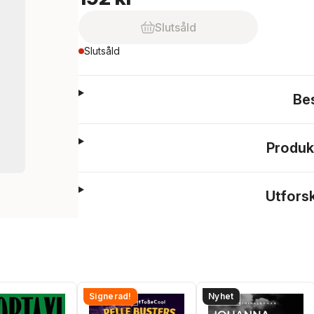
Slutsåld
Slutsåld
Be
Produk
Utfors
Signerad!
Nyhet