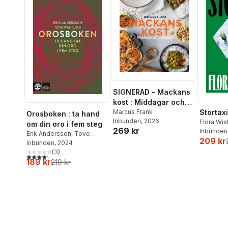
SIGNERAD - Mackans
kost : Middagar och
matlådor
Marcus Frank
Stortaxi
Orosboken : ta hand
Inbunden
, 2026
Flora Wi
om din oro i fem steg
269 kr
Inbunden
Erik Andersson
,
Tove
209 kr
Wahlund
Inbunden
, 2024
(
3
)
4,3
utav 5 stjärnor. Totalt antal röster:
189 kr
219 kr