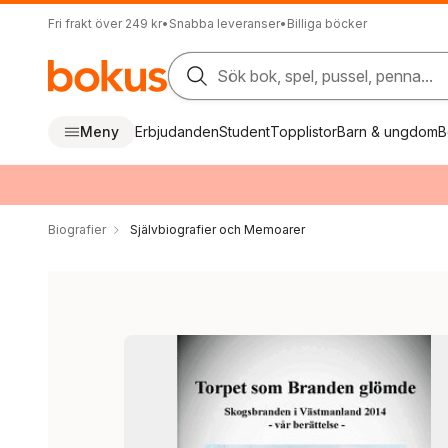
Fri frakt över 249 kr
•
Snabba leveranser
•
Billiga böcker
Sök bok, spel, pussel, penna...
Meny
Erbjudanden
Student
Topplistor
Barn & ungdom
B
Biografier
Självbiografier och Memoarer