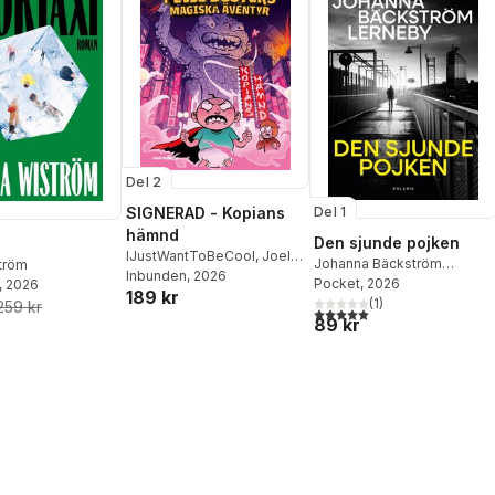
Del 2
SIGNERAD - Kopians
Del 1
hämnd
Den sjunde pojken
IJustWantToBeCool
,
Joel
Johanna Bäckström
ström
Adolphson
Inbunden
, 2026
,
Emil Ejdemo
Lerneby
Pocket
, 2026
, 2026
189 kr
Beer
,
Victor Beer
(
1
)
259 kr
5,0
utav 5 stjärnor. Totalt ant
89 kr