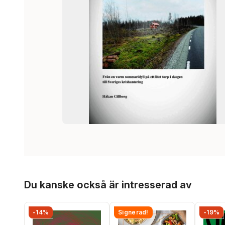
Hoppa över listan
Du kanske också är intresserad av
-14%
Signerad!
-19%