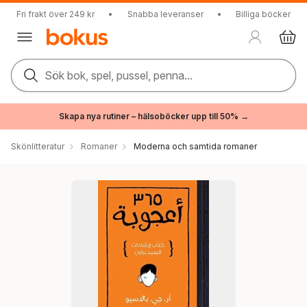
Fri frakt över 249 kr
•
Snabba leveranser
•
Billiga böcker
Sök bok, spel, pussel, penna...
Skapa nya rutiner – hälsoböcker upp till 50% →
Skönlitteratur
Romaner
Moderna och samtida romaner