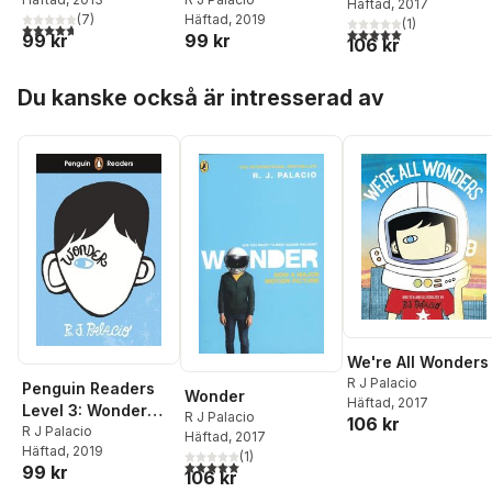
(ELT Graded
Häftad
, 2017
Häftad
, 2019
(
7
)
Reader)
(
1
)
4,7
utav 5 stjärnor. Totalt antal röster:
5,0
utav 5 stjärnor. Tota
99 kr
99 kr
106 kr
Hoppa över listan
Du kanske också är intresserad av
We're All Wonders
R J Palacio
Penguin Readers
Wonder
Häftad
, 2017
Level 3: Wonder
R J Palacio
106 kr
(ELT Graded
R J Palacio
Häftad
, 2017
Häftad
, 2019
Reader)
(
1
)
5,0
utav 5 stjärnor. Totalt antal röster:
99 kr
106 kr