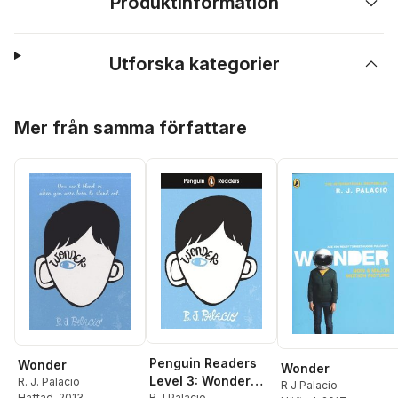
Produktinformation
Utforska kategorier
Hoppa över listan
Mer från samma författare
Penguin Readers
Wonder
Wonder
Level 3: Wonder
R. J. Palacio
R J Palacio
R J Palacio
Häftad
, 2013