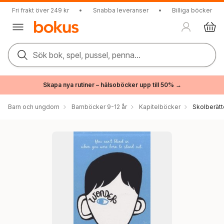
Fri frakt över 249 kr
•
Snabba leveranser
•
Billiga böcker
Sök bok, spel, pussel, penna...
Skapa nya rutiner – hälsoböcker upp till 50% →
Barn och ungdom
Barnböcker 9-12 år
Kapitelböcker
Skolberätt