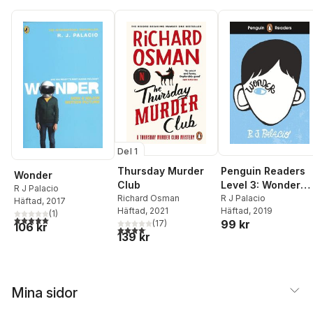
Del 1
Thursday Murder
Penguin Readers
Wonder
Club
Level 3: Wonder
R J Palacio
Richard Osman
(ELT Graded
R J Palacio
Häftad
, 2017
Häftad
, 2021
Häftad
, 2019
Reader)
(
1
)
5,0
utav 5 stjärnor. Totalt antal röster:
99 kr
(
17
)
106 kr
4,1
utav 5 stjärnor. Totalt antal röster:
139 kr
Mina sidor