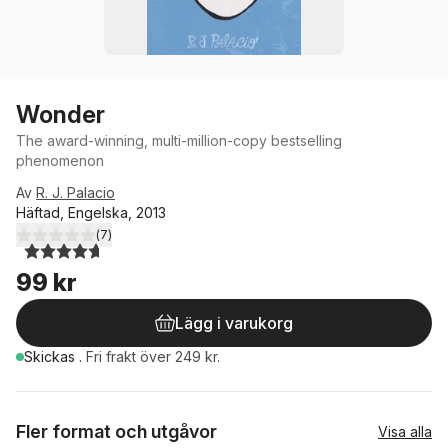
Wonder
The award-winning, multi-million-copy bestselling
phenomenon
Av
R. J. Palacio
Häftad, Engelska, 2013
(
7
)
4,7
utav 5 stjärnor. Totalt antal röster:
99 kr
Lägg i varukorg
Skickas
.
Fri frakt över 249 kr.
Fler format och utgåvor
Visa alla