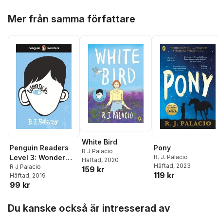
Hoppa över listan
Mer från samma författare
White Bird
Penguin Readers
Pony
R J Palacio
Level 3: Wonder
R. J. Palacio
Häftad
, 2020
Häftad
, 2023
(ELT Graded
R J Palacio
159 kr
119 kr
Häftad
, 2019
Reader)
99 kr
Hoppa över listan
Du kanske också är intresserad av