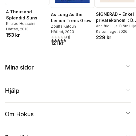
A Thousand
SIGNERAD - Enkel
As Long As the
Splendid Suns
privatekonomi : Di
Lemon Trees Grow
Khaled Hosseini
praktiska guide till
Annifrid Lilja
,
Björn Lilj
Zoulfa Katouh
Häftad
, 2013
Kartonnage
, 2026
Häftad
, 2023
livets alla
153 kr
229 kr
(
1
)
pengafrågor
5,0
utav 5 stjärnor. Totalt antal röster:
121 kr
Mina sidor
Hjälp
Om Bokus