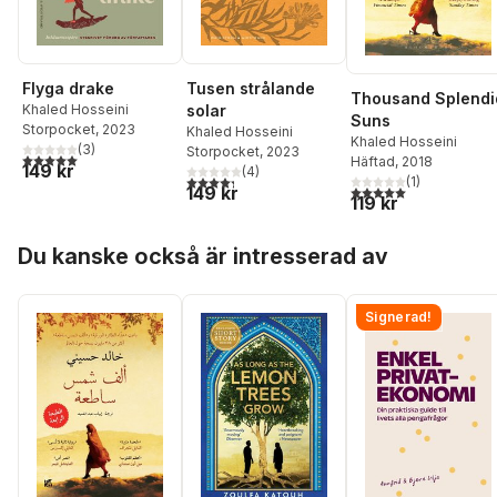
Flyga drake
Tusen strålande
Thousand Splendi
Khaled Hosseini
solar
Suns
Storpocket
, 2023
Khaled Hosseini
Khaled Hosseini
(
3
)
Storpocket
, 2023
5,0
utav 5 stjärnor. Totalt antal röster:
Häftad
, 2018
149 kr
(
4
)
4,3
utav 5 stjärnor. Totalt antal röster:
(
1
)
5,0
utav 5 stjärnor. Tota
149 kr
119 kr
Hoppa över listan
Du kanske också är intresserad av
Signerad!