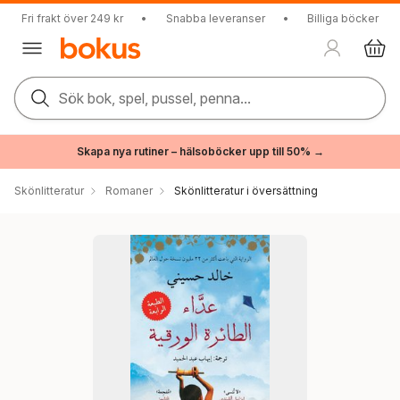
Fri frakt över 249 kr
•
Snabba leveranser
•
Billiga böcker
Sök bok, spel, pussel, penna...
Skapa nya rutiner – hälsoböcker upp till 50% →
Skönlitteratur
Romaner
Skönlitteratur i översättning