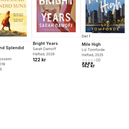
Del 1
Bright Years
Mile High
nd Splendid
Sarah Damoff
Liz Tomforde
Häftad
, 2026
Häftad
, 2025
osseini
122 kr
(
2
)
4,0
utav 5 stjärnor. Totalt ant
2018
142 kr
1
)
stjärnor. Totalt antal röster: