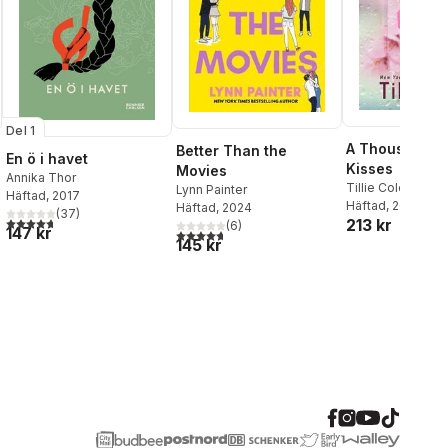
Del 1
A Thousand B
Better Than the
En ö i havet
Kisses
Movies
Annika Thor
Tillie Cole
Lynn Painter
Häftad
, 2017
Häftad
, 2023
Häftad
, 2024
(
37
)
al röster:
4,7
utav 5 stjärnor. Totalt antal röster:
213 kr
(
6
)
147 kr
4,7
utav 5 stjärnor. Totalt antal röster:
145 kr