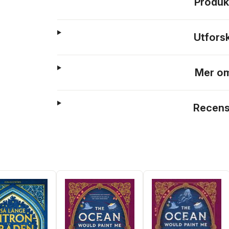
Produk
Utfors
Mer om
Recens