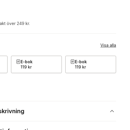
rakt över 249 kr.
Visa alla
E-bok
E-bok
119 kr
119 kr
skrivning