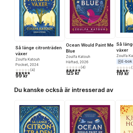
Så läng
Ocean Would Paint Me
Så länge citronträden
växer
Blue
växer
Zoulfa K
Zoulfa Katouh
Zoulfa Katouh
E-bok
Häftad
, 2026
Pocket
, 2024
(
4
)
(
5,0
utav 5 stjärnor. Totalt antal röster:
4,3
utav 5 
(
4
)
4,8
utav 5 stjärnor. Totalt antal röster:
125 kr
119 kr
99 kr
Hoppa över listan
Du kanske också är intresserad av