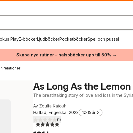
okus Play
E-böcker
Ljudböcker
Pocketböcker
Spel och pussel
Skapa nya rutiner – hälsoböcker upp till 50% →
h relationer
As Long As the Lemon
The breathtaking story of love and loss in the Syri
Av
Zoulfa Katouh
Häftad, Engelska, 2023
12-15 år
(
1
)
5,0
utav 5 stjärnor. Totalt antal röster: