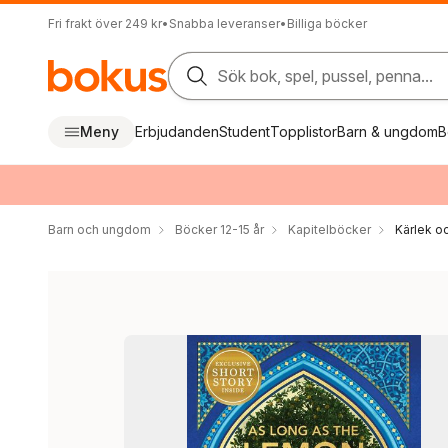
Fri frakt över 249 kr
•
Snabba leveranser
•
Billiga böcker
Sök bok, spel, pussel, penna...
Meny
Erbjudanden
Student
Topplistor
Barn & ungdom
B
Barn och ungdom
Böcker 12-15 år
Kapitelböcker
Kärlek oc