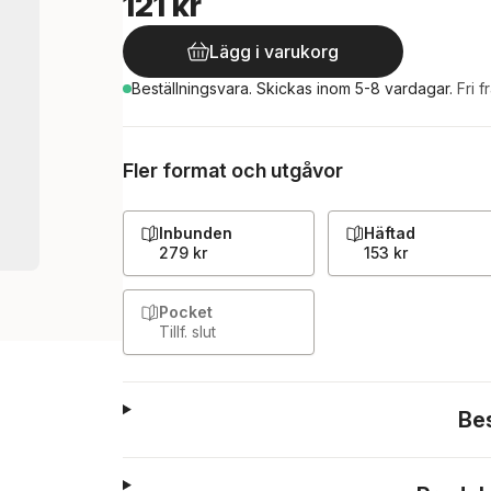
121 kr
Lägg i varukorg
Beställningsvara.
Skickas
inom 5-8 vardagar
.
Fri f
Fler format och utgåvor
Inbunden
Häftad
279 kr
153 kr
Pocket
Tillf. slut
Be