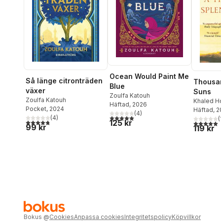
Ocean Would Paint Me
Så länge citronträden
Thousa
Blue
växer
Suns
Zoulfa Katouh
Zoulfa Katouh
Khaled H
Häftad
, 2026
Pocket
, 2024
Häftad
, 
(
4
)
5,0
utav 5 stjärnor. Totalt antal röster:
(
4
)
(
4,8
utav 5 stjärnor. Totalt antal röster:
125 kr
5,0
utav 5 
99 kr
119 kr
Bokus
@
Cookies
Anpassa cookies
Integritetspolicy
Köpvillkor