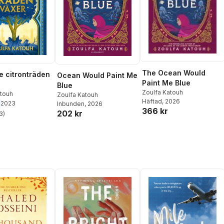
The Ocean Would
e citronträden
Ocean Would Paint Me
Paint Me Blue
Blue
Zoulfa Katouh
atouh
Zoulfa Katouh
Häftad
, 2026
2023
Inbunden
, 2026
366 kr
202 kr
3
)
stjärnor. Totalt antal röster: