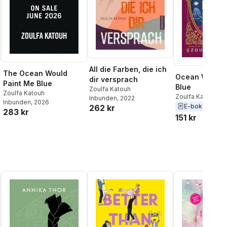
All die Farben, die ich
The Ocean Would
Ocean Would 
dir versprach
Paint Me Blue
Blue
Zoulfa Katouh
Zoulfa Katouh
Zoulfa Katouh
Inbunden
, 2022
Inbunden
, 2026
E-bok
2026
262 kr
283 kr
151 kr