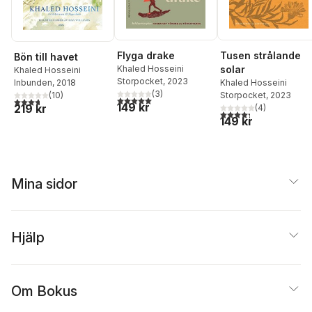
Flyga drake
Tusen strålande
Bön till havet
Khaled Hosseini
solar
Khaled Hosseini
Storpocket
, 2023
Inbunden
, 2018
Khaled Hosseini
(
3
)
(
10
)
Storpocket
, 2023
5,0
utav 5 stjärnor. Totalt antal röster:
3,7
utav 5 stjärnor. Totalt antal röster:
149 kr
219 kr
(
4
)
4,3
utav 5 stjärnor. Tota
149 kr
Mina sidor
Hjälp
Om Bokus