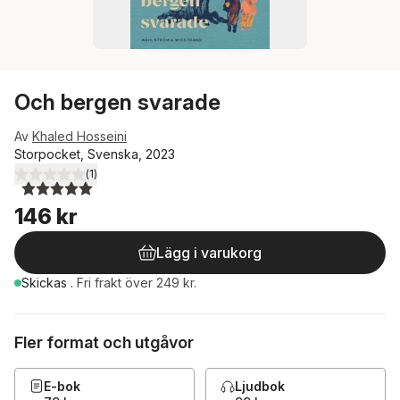
Och bergen svarade
Av
Khaled Hosseini
Storpocket, Svenska, 2023
(
1
)
5,0
utav 5 stjärnor. Totalt antal röster:
146 kr
Lägg i varukorg
Skickas
.
Fri frakt över 249 kr.
Fler format och utgåvor
E-bok
Ljudbok