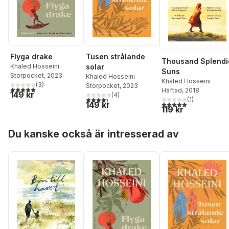
Flyga drake
Tusen strålande
Thousand Splendi
Khaled Hosseini
solar
Suns
Storpocket
, 2023
Khaled Hosseini
Khaled Hosseini
(
3
)
Storpocket
, 2023
5,0
utav 5 stjärnor. Totalt antal röster:
Häftad
, 2018
149 kr
(
4
)
4,3
utav 5 stjärnor. Totalt antal röster:
(
1
)
5,0
utav 5 stjärnor. Tota
149 kr
119 kr
Hoppa över listan
Du kanske också är intresserad av