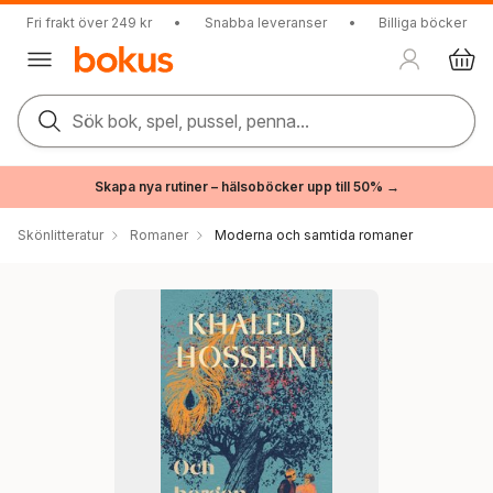
Fri frakt över 249 kr
•
Snabba leveranser
•
Billiga böcker
Sök bok, spel, pussel, penna...
Skapa nya rutiner – hälsoböcker upp till 50% →
Skönlitteratur
Romaner
Moderna och samtida romaner