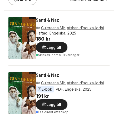
Santi & Naz
Av
Guleraana Mir
,
afshan d'souza-lodhi
Häftad, Engelska, 2025
180 kr
Lägg till
Skickas
inom 5-8 vardagar
Santi & Naz
Av
Guleraana Mir
,
afshan d'souza-lodhi
E-bok
PDF
, 
Engelska
, 
2025
191 kr
Lägg till
Läs direkt efter köp