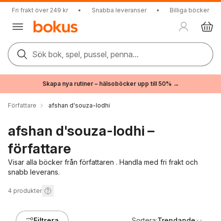
Fri frakt över 249 kr
•
Snabba leveranser
•
Billiga böcker
Sök bok, spel, pussel, penna...
Skapa nya rutiner – hälsoböcker upp till 50% →
Författare
afshan d'souza-lodhi
afshan d'souza-lodhi –
författare
Visar alla böcker från författaren . Handla med fri frakt och
snabb leverans.
4
produkter
Filtrera
Sortera:
Trendande