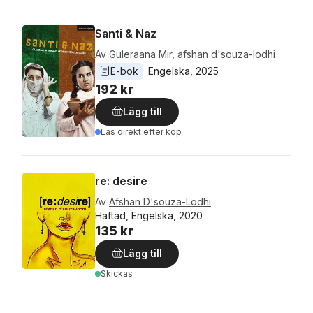
Santi & Naz
Av
Guleraana Mir
,
afshan d'souza-lodhi
E-bok
Engelska
, 
2025
192 kr
Lägg till
Läs direkt efter köp
re: desire
Av
Afshan D'souza-Lodhi
Häftad, Engelska, 2020
135 kr
Lägg till
Skickas