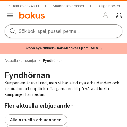
Fri frakt över 249 kr
•
Snabba leveranser
•
Billiga böcker
Sök bok, spel, pussel, penna...
Skapa nya rutiner – hälsoböcker upp till 50% →
Aktuella kampanjer
Fyndhörnan
Fyndhörnan
Kampanjen är avslutad, men vi har alltid nya erbjudanden och
inspiration att upptäcka. Ta gärna en titt på våra aktuella
kampanjer här nedan.
Hoppa över listan
Fler aktuella erbjudanden
Alla aktuella erbjudanden