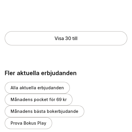
209 kr
55 kr
231 kr
89 kr
Skickas
Skickas
Lägg till
Lägg till
Visa 30 till
Hoppa över listan
Fler aktuella erbjudanden
Alla aktuella erbjudanden
Månadens pocket för 69 kr
Månadens bästa bokerbjudande
Prova Bokus Play