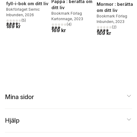
Pappa : berätta om
fyll-i-bok om ditt liv
Mormor : berätta
ditt liv
Bokförlaget Semic
om ditt liv
Bookmark Förlag
Inbunden
, 2026
Bookmark Förlag
Kartonnage
, 2023
(
5
)
Inbunden
, 2023
4,4
utav 5 stjärnor. Totalt antal röster:
(
4
)
189 kr
3,0
utav 5 stjärnor. Totalt antal röster:
(
2
)
4,0
utav 5 stjärnor. Tota
169 kr
169 kr
Mina sidor
Hjälp