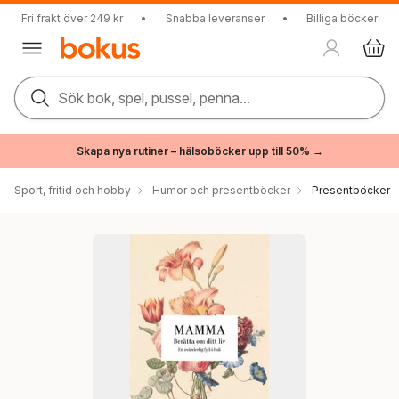
Fri frakt över 249 kr
•
Snabba leveranser
•
Billiga böcker
Sök bok, spel, pussel, penna...
Skapa nya rutiner – hälsoböcker upp till 50% →
Sport, fritid och hobby
Humor och presentböcker
Presentböcker