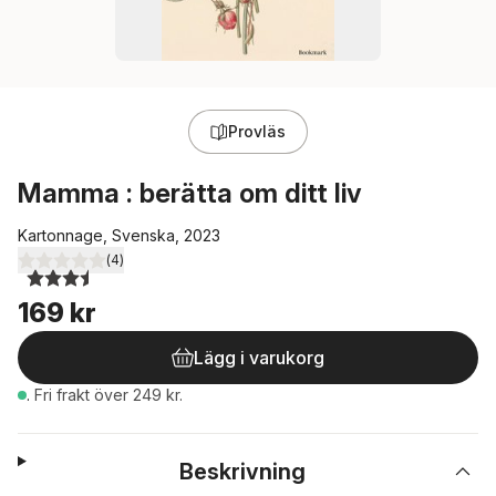
Provläs
Mamma : berätta om ditt liv
Kartonnage, Svenska, 2023
(
4
)
3,5
utav 5 stjärnor. Totalt antal röster:
169 kr
Lägg i varukorg
.
Fri frakt över 249 kr.
Beskrivning