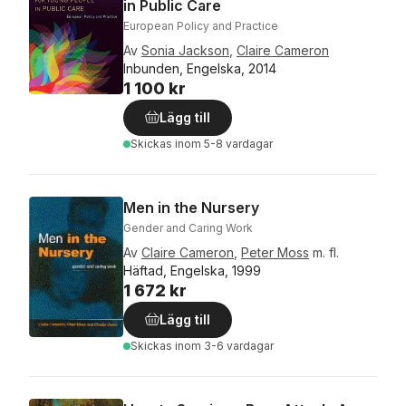
in Public Care
European Policy and Practice
Av
Sonia Jackson
,
Claire Cameron
Inbunden, Engelska, 2014
1 100 kr
Lägg till
Skickas
inom 5-8 vardagar
Men in the Nursery
Gender and Caring Work
Av
Claire Cameron
,
Peter Moss
m. fl.
Häftad, Engelska, 1999
1 672 kr
Lägg till
Skickas
inom 3-6 vardagar