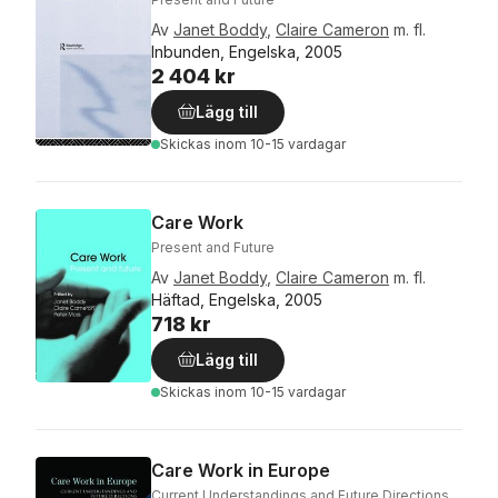
Av
Janet Boddy
,
Claire Cameron
m. fl.
Inbunden, Engelska, 2005
2 404 kr
Lägg till
Skickas
inom 10-15 vardagar
Care Work
Present and Future
Av
Janet Boddy
,
Claire Cameron
m. fl.
Häftad, Engelska, 2005
718 kr
Lägg till
Skickas
inom 10-15 vardagar
Care Work in Europe
Current Understandings and Future Directions