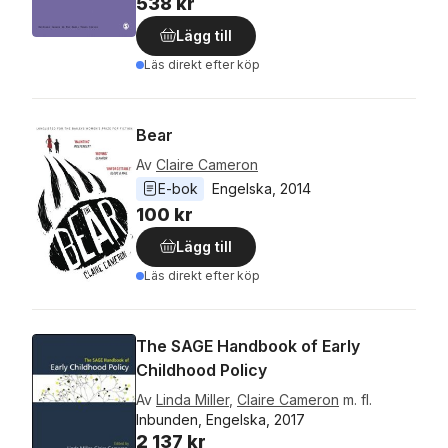
538 kr
Lägg till
Läs direkt efter köp
Bear
Av
Claire Cameron
E-bok
Engelska
, 
2014
100 kr
Lägg till
Läs direkt efter köp
The SAGE Handbook of Early
Childhood Policy
Av
Linda Miller
,
Claire Cameron
m. fl.
Inbunden, Engelska, 2017
2 137 kr