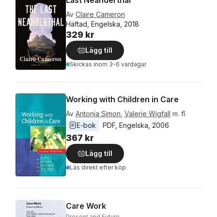
Last Neanderthal
Av
Claire Cameron
Häftad, Engelska, 2018
329 kr
Lägg till
Skickas
inom 3-6 vardagar
Working with Children in Care
Av
Antonia Simon
,
Valerie Wigfall
m. fl.
E-bok
PDF
, 
Engelska
, 
2006
367 kr
Lägg till
Läs direkt efter köp
Care Work
Present and Future