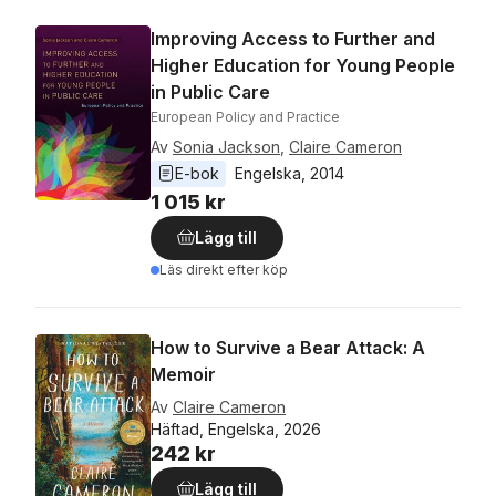
Improving Access to Further and
Higher Education for Young People
in Public Care
European Policy and Practice
Av
Sonia Jackson
,
Claire Cameron
E-bok
Engelska
, 
2014
1 015 kr
Lägg till
Läs direkt efter köp
How to Survive a Bear Attack: A
Memoir
Av
Claire Cameron
Häftad, Engelska, 2026
242 kr
Lägg till