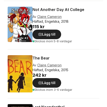
Not Another Day At College
Av
Claire Cameron
Häftad, Engelska, 2018
115 kr
Lägg till
Skickas
inom 5-8 vardagar
The Bear
Av
Claire Cameron
Häftad, Engelska, 2015
242 kr
Lägg till
Skickas
inom 3-6 vardagar