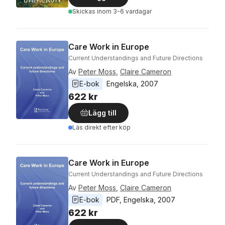
Skickas
inom 3-6 vardagar
Care Work in Europe
Current Understandings and Future Directions
Av
Peter Moss
,
Claire Cameron
E-bok
Engelska
, 
2007
622 kr
Lägg till
Läs direkt efter köp
Care Work in Europe
Current Understandings and Future Directions
Av
Peter Moss
,
Claire Cameron
E-bok
PDF
, 
Engelska
, 
2007
622 kr