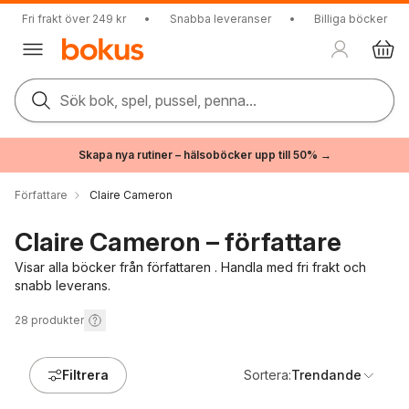
Fri frakt över 249 kr
•
Snabba leveranser
•
Billiga böcker
Sök bok, spel, pussel, penna...
Skapa nya rutiner – hälsoböcker upp till 50% →
Författare
Claire Cameron
Claire Cameron – författare
Visar alla böcker från författaren . Handla med fri frakt och
snabb leverans.
28
produkter
Filtrera
Sortera:
Trendande