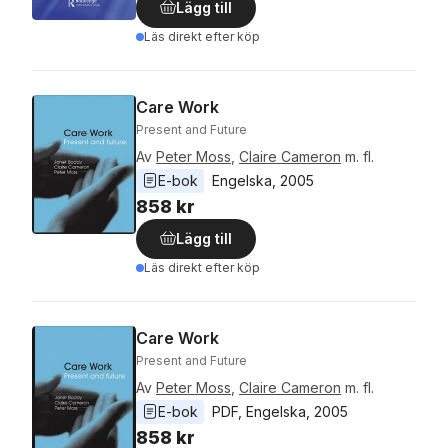
Lägg till
Läs direkt efter köp
Care Work
Present and Future
Av
Peter Moss
,
Claire Cameron
m. fl.
E-bok
Engelska
, 
2005
858 kr
Lägg till
Läs direkt efter köp
Care Work
Present and Future
Av
Peter Moss
,
Claire Cameron
m. fl.
E-bok
PDF
, 
Engelska
, 
2005
858 kr