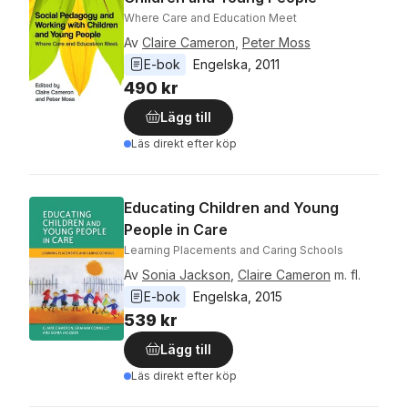
Where Care and Education Meet
Av
Claire Cameron
,
Peter Moss
E-bok
Engelska
, 
2011
490 kr
Lägg till
Läs direkt efter köp
Educating Children and Young
People in Care
Learning Placements and Caring Schools
Av
Sonia Jackson
,
Claire Cameron
m. fl.
E-bok
Engelska
, 
2015
539 kr
Lägg till
Läs direkt efter köp