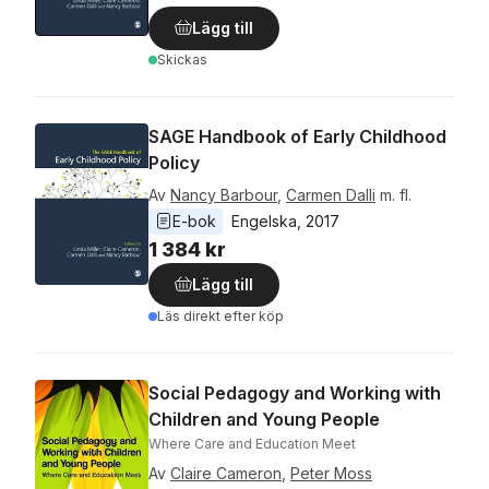
Lägg till
Skickas
SAGE Handbook of Early Childhood
Policy
Av
Nancy Barbour
,
Carmen Dalli
m. fl.
E-bok
Engelska
, 
2017
1 384 kr
Lägg till
Läs direkt efter köp
Social Pedagogy and Working with
Children and Young People
Where Care and Education Meet
Av
Claire Cameron
,
Peter Moss