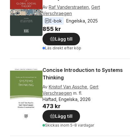
Av
Raf Vanderstraeten
,
Gert
Verschraegen
E-bok
Engelska
, 
2025
855 kr
Lägg till
Läs direkt efter köp
Concise Introduction to Systems
Thinking
Av
Kristof Van Assche
,
Gert
Verschraegen
m. fl.
Häftad, Engelska, 2026
473 kr
Lägg till
Skickas
inom 5-8 vardagar