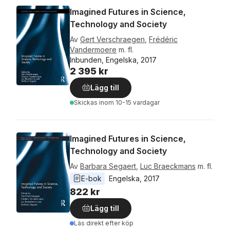
Imagined Futures in Science,
Technology and Society
Av
Gert Verschraegen
,
Frédéric
Vandermoere
m. fl.
Inbunden, Engelska, 2017
2 395 kr
Lägg till
Skickas
inom 10-15 vardagar
Imagined Futures in Science,
Technology and Society
Av
Barbara Segaert
,
Luc Braeckmans
m. fl.
E-bok
Engelska
, 
2017
822 kr
Lägg till
Läs direkt efter köp