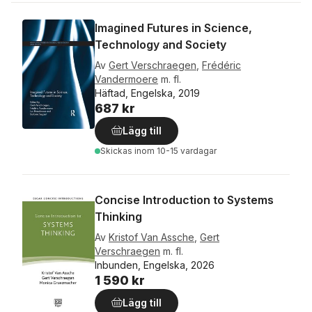
Imagined Futures in Science,
Technology and Society
Av
Gert Verschraegen
,
Frédéric
Vandermoere
m. fl.
Häftad, Engelska, 2019
687 kr
Lägg till
Skickas
inom 10-15 vardagar
Concise Introduction to Systems
Thinking
Av
Kristof Van Assche
,
Gert
Verschraegen
m. fl.
Inbunden, Engelska, 2026
1 590 kr
Lägg till