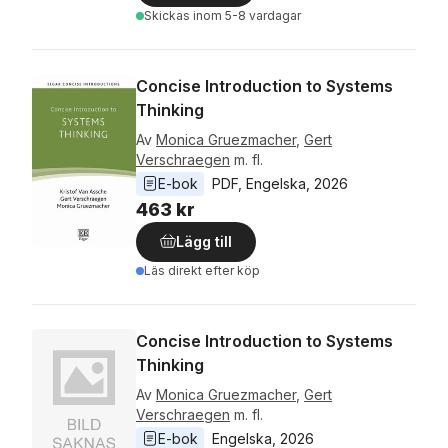
Skickas
inom 5-8 vardagar
Concise Introduction to Systems
Thinking
Av
Monica Gruezmacher
,
Gert
Verschraegen
m. fl.
E-bok
PDF
, 
Engelska
, 
2026
463 kr
Lägg till
Läs direkt efter köp
Concise Introduction to Systems
Thinking
Av
Monica Gruezmacher
,
Gert
Verschraegen
m. fl.
E-bok
Engelska
, 
2026