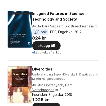
Imagined Futures in Science,
Technology and Society
Av
Barbara Segaert
,
Luc Braeckmans
m. fl.
E-bok
PDF
, 
Engelska
, 
2017
824 kr
Lägg till
Läs direkt efter köp
Divercities
Understanding Super-Diversity in Deprived and
Mixed Neighbourhoods
Av
Stijn Oosterlynck
,
Gert
Verschraegen
m. fl.
Inbunden, Engelska, 2018
1 225 kr