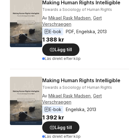
Making Human Rights Intelligible
Towards a Sociology of Human Rights
Av
Mikael Rask Madsen
,
Gert
Verschraegen
E-bok
PDF
, 
Engelska
, 
2013
1 388 kr
Lägg till
Läs direkt efter köp
Making Human Rights Intelligible
Towards a Sociology of Human Rights
Av
Mikael Rask Madsen
,
Gert
Verschraegen
E-bok
Engelska
, 
2013
1 392 kr
Lägg till
Läs direkt efter köp