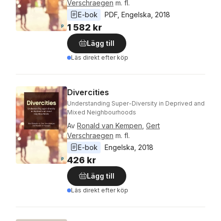
Verschraegen
m. fl.
E-bok
PDF
, 
Engelska
, 
2018
1 582 kr
Lägg till
Läs direkt efter köp
Divercities
Understanding Super-Diversity in Deprived and
Mixed Neighbourhoods
Av
Ronald van Kempen
,
Gert
Verschraegen
m. fl.
E-bok
Engelska
, 
2018
426 kr
Lägg till
Läs direkt efter köp