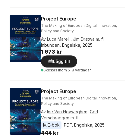
Project Europe
The Making of European Digital Innovation,
Policy and Society
Av
Luca Marelli
,
Jim Dratwa
m. fl.
Inbunden, Engelska, 2025
1 673 kr
Lägg till
Skickas
inom 5-8 vardagar
Project Europe
The Making of European Digital Innovation,
Policy and Society
Av
Ine Van Hoyweghen
,
Gert
Verschraegen
m. fl.
E-bok
PDF
, 
Engelska
, 
2025
444 kr