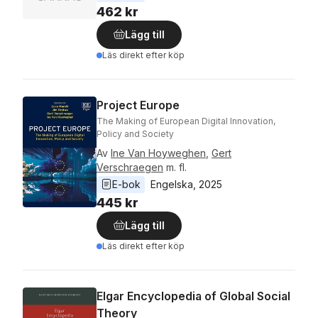
462 kr
Lägg till
Läs direkt efter köp
Project Europe
The Making of European Digital Innovation,
Policy and Society
Av
Ine Van Hoyweghen
,
Gert
Verschraegen
m. fl.
E-bok
Engelska
, 
2025
445 kr
Lägg till
Läs direkt efter köp
Elgar Encyclopedia of Global Social
Theory