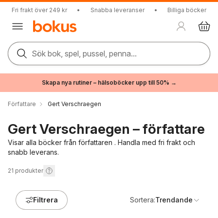
Fri frakt över 249 kr
•
Snabba leveranser
•
Billiga böcker
Sök bok, spel, pussel, penna...
Skapa nya rutiner – hälsoböcker upp till 50% →
Författare
Gert Verschraegen
Gert Verschraegen – författare
Visar alla böcker från författaren . Handla med fri frakt och
snabb leverans.
21
produkter
Filtrera
Sortera:
Trendande