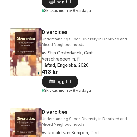
Lägg till
Skickas
inom 5-8 vardagar
Divercities
Understanding Super-Diversity in Deprived and
Mixed Neighbourhoods
Av
Stijn Oosterlynck
,
Gert
Verschraegen
m. fl.
Häftad, Engelska, 2020
413 kr
Lägg till
Skickas
inom 5-8 vardagar
Divercities
Understanding Super-Diversity in Deprived and
Mixed Neighbourhoods
Av
Ronald van Kempen
,
Gert