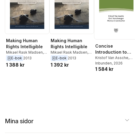
Making Human
Making Human
Concise
Rights Intelligible
Rights Intelligible
Introduction to
Mikael Rask Madsen
,
Mikael Rask Madsen
,
Systems Thinking
Kristof Van Assche
,
Gert Verschraegen
Gert Verschraegen
E-bok
2013
E-bok
2013
Gert Verschraegen
Inbunden
, 2026
,
1 388 kr
1 392 kr
1 584 kr
Monica Gruezmacher
Mina sidor