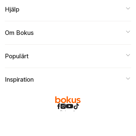
Hjälp
Om Bokus
Populärt
Inspiration
Bokus
@
Cookies
Anpassa cookies
Integritetspolicy
Köpvillkor