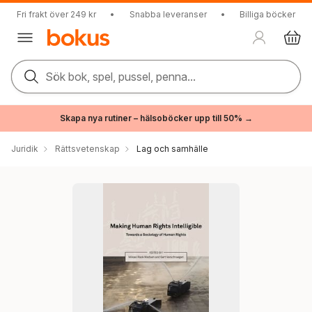
Fri frakt över 249 kr
•
Snabba leveranser
•
Billiga böcker
Sök bok, spel, pussel, penna...
Skapa nya rutiner – hälsoböcker upp till 50% →
Juridik
Rättsvetenskap
Lag och samhälle