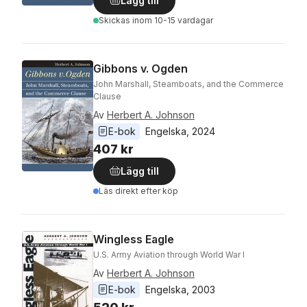
Lägg till
Skickas
inom 10-15 vardagar
Gibbons v. Ogden
John Marshall, Steamboats, and the Commerce
Clause
Av
Herbert A. Johnson
E-bok
Engelska
, 
2024
407 kr
Lägg till
Läs direkt efter köp
Wingless Eagle
U.S. Army Aviation through World War I
Av
Herbert A. Johnson
E-bok
Engelska
, 
2003