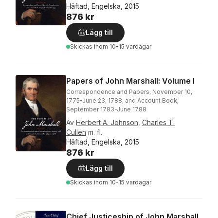
Häftad, Engelska, 2015
876 kr
Lägg till
Skickas
inom 10-15 vardagar
Papers of John Marshall: Volume I
Correspondence and Papers, November 10,
1775-June 23, 1788, and Account Book,
September 1783-June 1788
Av
Herbert A. Johnson
,
Charles T.
Cullen
m. fl.
Häftad, Engelska, 2015
876 kr
Lägg till
Skickas
inom 10-15 vardagar
Chief Justiceship of John Marshall,