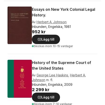
Essays on New York Colonial Legal
History.
Av
Herbert A. Johnson
Inbunden, Engelska, 1981
952 kr
Lägg till
Skickas
inom 10-15 vardagar
History of the Supreme Court of
the United States
Av
George Lee Haskins
,
Herbert A.
Johnson
m. fl.
Inbunden, Engelska, 2009
2 299 kr
Lägg till
Skickas
inom 7-10 vardagar