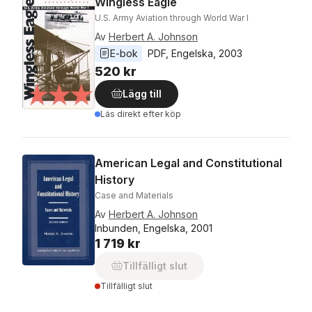
Wingless Eagle
U.S. Army Aviation through World War I
Av
Herbert A. Johnson
E-bok
PDF
, 
Engelska
, 
2003
520 kr
Lägg till
Läs direkt efter köp
American Legal and Constitutional
History
Case and Materials
Av
Herbert A. Johnson
Inbunden, Engelska, 2001
1 719 kr
Tillfälligt slut
Tillfälligt slut