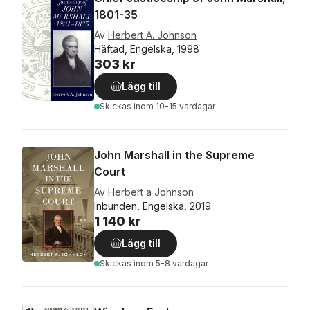
1801-35
Av
Herbert A. Johnson
Häftad, Engelska, 1998
303 kr
Lägg till
Skickas
inom 10-15 vardagar
John Marshall in the Supreme
Court
Av
Herbert a Johnson
Inbunden, Engelska, 2019
1 140 kr
Lägg till
Skickas
inom 5-8 vardagar