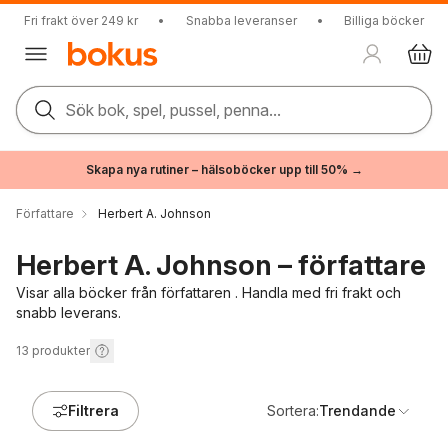
Fri frakt över 249 kr
•
Snabba leveranser
•
Billiga böcker
Sök bok, spel, pussel, penna...
Skapa nya rutiner – hälsoböcker upp till 50% →
Författare
Herbert A. Johnson
Herbert A. Johnson – författare
Visar alla böcker från författaren . Handla med fri frakt och
snabb leverans.
13
produkter
Filtrera
Sortera:
Trendande