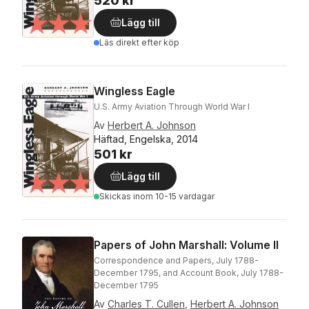
520 kr
Lägg till
Läs direkt efter köp
Wingless Eagle
U.S. Army Aviation Through World War I
Av
Herbert A. Johnson
Häftad, Engelska, 2014
501 kr
Lägg till
Skickas
inom 10-15 vardagar
Papers of John Marshall: Volume II
Correspondence and Papers, July 1788-
December 1795, and Account Book, July 1788-
December 1795
Av
Charles T. Cullen
,
Herbert A. Johnson