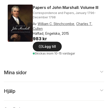
Papers of John Marshall: Volume III
Correspondence and Papers, January 1796-
December 1798
Av
William C. Stinchcombe
,
Charles T.
Cullen
Häftad, Engelska, 2015
983 kr
Lägg till
Skickas
inom 10-15 vardagar
Mina sidor
Hjälp