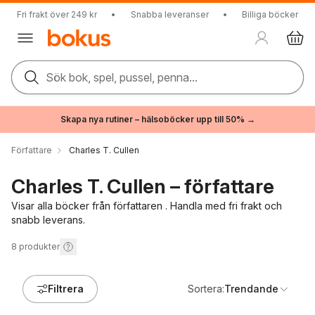
Fri frakt över 249 kr
•
Snabba leveranser
•
Billiga böcker
Sök bok, spel, pussel, penna...
Skapa nya rutiner – hälsoböcker upp till 50% →
Författare
Charles T. Cullen
Charles T. Cullen – författare
Visar alla böcker från författaren . Handla med fri frakt och
snabb leverans.
8
produkter
Filtrera
Sortera:
Trendande