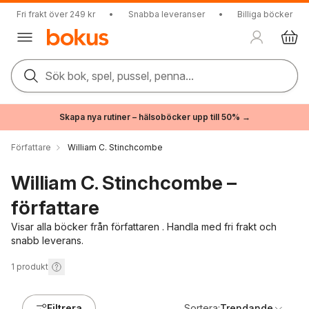
Fri frakt över 249 kr
•
Snabba leveranser
•
Billiga böcker
Sök bok, spel, pussel, penna...
Skapa nya rutiner – hälsoböcker upp till 50% →
Författare
William C. Stinchcombe
William C. Stinchcombe –
författare
Visar alla böcker från författaren . Handla med fri frakt och
snabb leverans.
1
produkt
Filtrera
Sortera:
Trendande