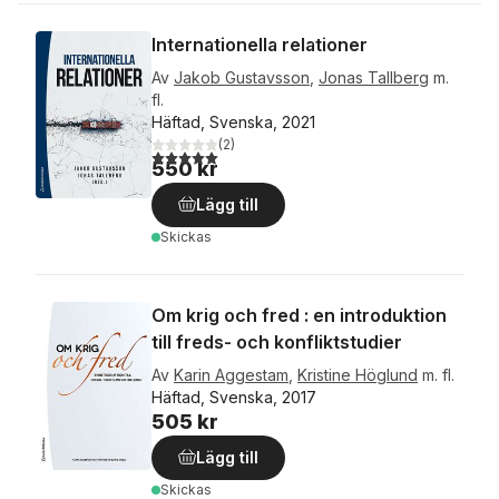
Internationella relationer
Av
Jakob Gustavsson
,
Jonas Tallberg
m.
fl.
Häftad, Svenska, 2021
(
2
)
5,0
utav 5 stjärnor. Totalt antal röster:
550 kr
Lägg till
Skickas
Om krig och fred : en introduktion
till freds- och konfliktstudier
Av
Karin Aggestam
,
Kristine Höglund
m. fl.
Häftad, Svenska, 2017
505 kr
Lägg till
Skickas