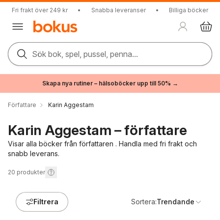
Fri frakt över 249 kr
•
Snabba leveranser
•
Billiga böcker
Sök bok, spel, pussel, penna...
Skapa nya rutiner – hälsoböcker upp till 50% →
Författare
Karin Aggestam
Karin Aggestam – författare
Visar alla böcker från författaren . Handla med fri frakt och
snabb leverans.
20
produkter
Filtrera
Sortera:
Trendande