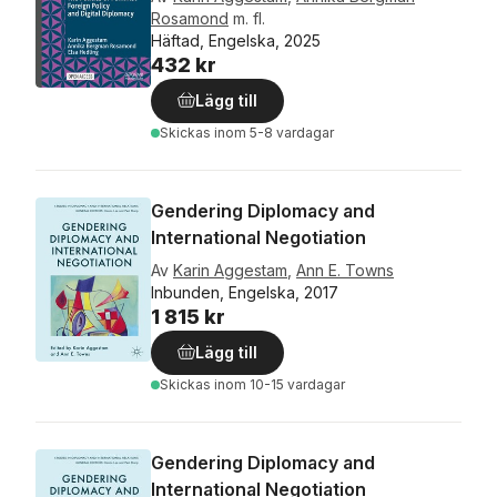
Rosamond
m. fl.
Häftad, Engelska, 2025
432 kr
Lägg till
Skickas
inom 5-8 vardagar
Gendering Diplomacy and
International Negotiation
Av
Karin Aggestam
,
Ann E. Towns
Inbunden, Engelska, 2017
1 815 kr
Lägg till
Skickas
inom 10-15 vardagar
Gendering Diplomacy and
International Negotiation