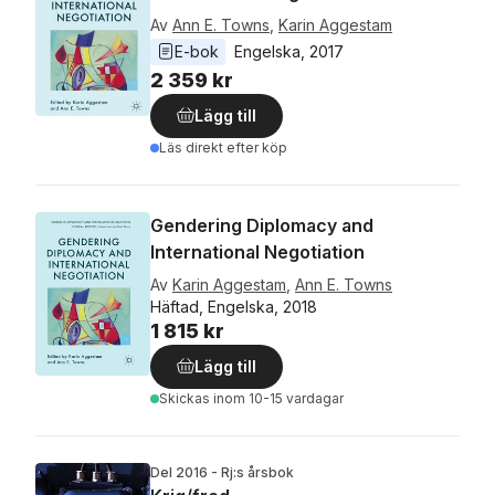
Av
Ann E. Towns
,
Karin Aggestam
E-bok
Engelska
, 
2017
2 359 kr
Lägg till
Läs direkt efter köp
Gendering Diplomacy and
International Negotiation
Av
Karin Aggestam
,
Ann E. Towns
Häftad, Engelska, 2018
1 815 kr
Lägg till
Skickas
inom 10-15 vardagar
Del 2016 - Rj:s årsbok