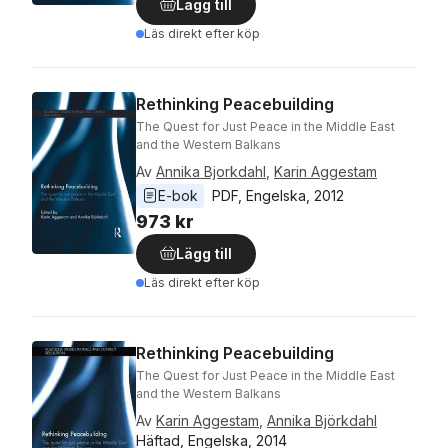
Lägg till
Läs direkt efter köp
Rethinking Peacebuilding
The Quest for Just Peace in the Middle East
and the Western Balkans
Av
Annika Bjorkdahl
,
Karin Aggestam
E-bok
PDF
, 
Engelska
, 
2012
973 kr
Lägg till
Läs direkt efter köp
Rethinking Peacebuilding
The Quest for Just Peace in the Middle East
and the Western Balkans
Av
Karin Aggestam
,
Annika Björkdahl
Häftad, Engelska, 2014