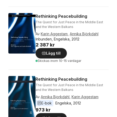
Rethinking Peacebuilding
The Quest for Just Peace in the Middle East
and the Western Balkans
Av
Karin Aggestam
,
Annika Björkdahl
Inbunden, Engelska, 2012
2 387 kr
Lägg till
Skickas
inom 10-15 vardagar
Rethinking Peacebuilding
The Quest for Just Peace in the Middle East
and the Western Balkans
Av
Annika Bjorkdahl
,
Karin Aggestam
E-bok
Engelska
, 
2012
973 kr