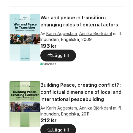
War and peace in transition :
changing roles of external actors
Av
Karin Aggestam
,
Annika Björkdahl
m. fl.
Inbunden, Engelska, 2009
193 kr
Lägg till
Skickas
Building Peace, creating conflict? :
conflictual dimensions of local and
international peacebuilding
Av
Karin Aggestam
,
Annika Björkdahl
m. fl.
Inbunden, Engelska, 2011
212 kr
Lägg till