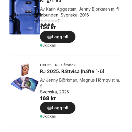
Krig/fred
Av
Karin Aggestam
,
Jenny Björkman
m. fl.
Inbunden, Svenska, 2016
(
1
)
4,0
utav 5 stjärnor. Totalt antal röster:
156 kr
Lägg till
Skickas
Del 25 - RJ:s årsbok
RJ 2025. Rättvisa (häfte 1-6)
Av
Jenny Björkman
,
Magnus Hörnqvist
m.
fl.
Svenska, 2025
168 kr
Lägg till
Skickas