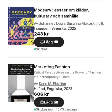
Modearv : essäer om kläder,
kulturarv och samhälle
Av
Johannes Daun
,
Susanna Alakoski
m. fl.
Inbunden, Svenska, 2025
243 kr
Lägg till
Skickas
Marketing Fashion
Critical Perspectives on the Power of Fashion
in Contemporary Culture
Av
Karin M. Ekström
Häftad, Engelska, 2023
606 kr
Lägg till
Skickas
inom 10-15 vardagar