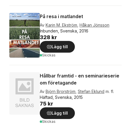
På resa i matlandet
Av
Karin M. Ekström
,
Håkan Jönsson
Inbunden, Svenska, 2016
328 kr
Lägg till
Skickas
Hållbar framtid - en seminarieserie
om företagande
Av
Björn Brorström
,
Stefan Eklund
m. fl.
Häftad, Svenska, 2015
75 kr
Lägg till
Skickas