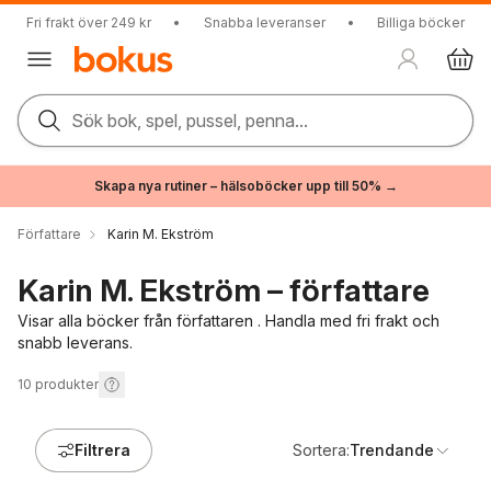
Fri frakt över 249 kr
•
Snabba leveranser
•
Billiga böcker
Sök bok, spel, pussel, penna...
Skapa nya rutiner – hälsoböcker upp till 50% →
Författare
Karin M. Ekström
Karin M. Ekström – författare
Visar alla böcker från författaren . Handla med fri frakt och
snabb leverans.
10
produkter
Filtrera
Sortera:
Trendande