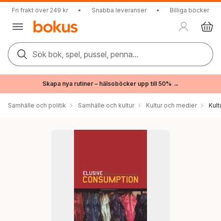
Fri frakt över 249 kr
•
Snabba leveranser
•
Billiga böcker
Sök bok, spel, pussel, penna...
Skapa nya rutiner – hälsoböcker upp till 50% →
Samhälle och politik
Samhälle och kultur
Kultur och medier
Kul