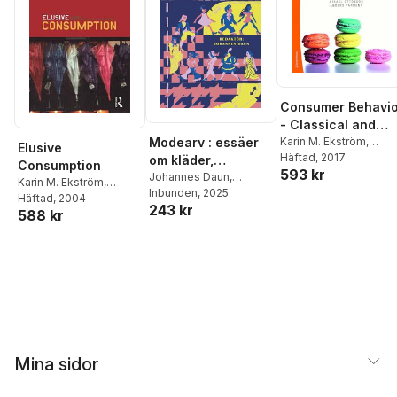
Consumer Behavio
- Classical and
Modearv : essäer
Contemporary
Karin M. Ekström
,
Elusive
Mikael Ottosson
Häftad
, 2017
,
om kläder,
perspectives
Consumption
593 kr
Anders Parment
kulturarv och
Johannes Daun
,
Karin M. Ekström
,
Susanna Alakoski
Inbunden
, 2025
,
samhälle
Helene Brembeck
Häftad
, 2004
243 kr
Henric Bagerius
,
Karin
588 kr
M. Ekström
,
Tonie
Lewenhaupt
,
Pia
Lundqvist
,
Emma
Severinsson
,
Marie
Ulväng
,
Paula von
Wachenfeldt
,
Philip
Warkander
,
Hanna
Wittrock
Mina sidor