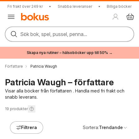
Fri frakt över 249 kr
•
Snabba leveranser
•
Billiga böcker
Sök bok, spel, pussel, penna...
Skapa nya rutiner – hälsoböcker upp till 50% →
Författare
Patricia Waugh
Patricia Waugh – författare
Visar alla böcker från författaren . Handla med fri frakt och
snabb leverans.
19
produkter
Filtrera
Sortera:
Trendande