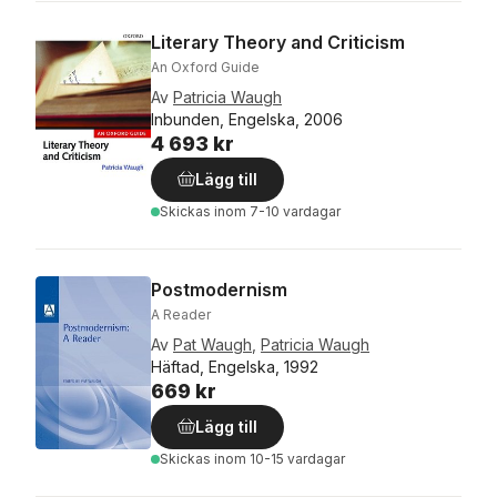
Literary Theory and Criticism
An Oxford Guide
Av
Patricia Waugh
Inbunden, Engelska, 2006
4 693 kr
Lägg till
Skickas
inom 7-10 vardagar
Postmodernism
A Reader
Av
Pat Waugh
,
Patricia Waugh
Häftad, Engelska, 1992
669 kr
Lägg till
Skickas
inom 10-15 vardagar