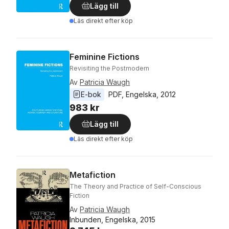
Lägg till
Läs direkt efter köp
Feminine Fictions
Revisiting the Postmodern
Av
Patricia Waugh
E-bok
PDF
, 
Engelska
, 
2012
983 kr
Lägg till
Läs direkt efter köp
Metafiction
The Theory and Practice of Self-Conscious
Fiction
Av
Patricia Waugh
Inbunden, Engelska, 2015