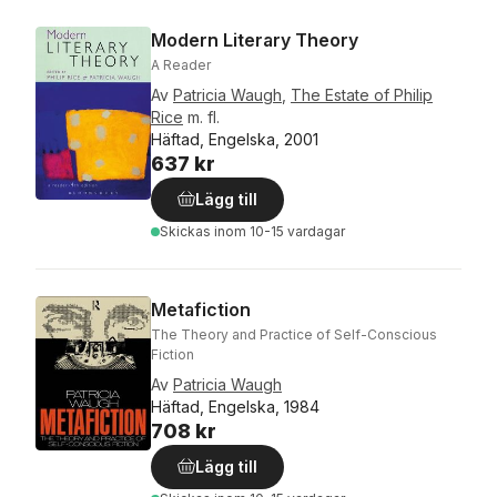
Modern Literary Theory
A Reader
Av
Patricia Waugh
,
The Estate of Philip
Rice
m. fl.
Häftad, Engelska, 2001
637 kr
Lägg till
Skickas
inom 10-15 vardagar
Metafiction
The Theory and Practice of Self-Conscious
Fiction
Av
Patricia Waugh
Häftad, Engelska, 1984
708 kr
Lägg till