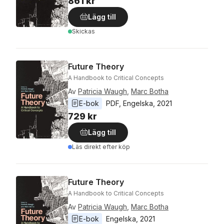
861 kr
Lägg till
Skickas
Future Theory
A Handbook to Critical Concepts
Av
Patricia Waugh
,
Marc Botha
E-bok
PDF
, 
Engelska
, 
2021
729 kr
Lägg till
Läs direkt efter köp
Future Theory
A Handbook to Critical Concepts
Av
Patricia Waugh
,
Marc Botha
E-bok
Engelska
, 
2021