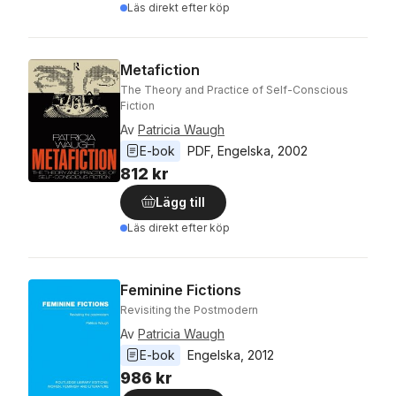
Läs direkt efter köp
Metafiction
The Theory and Practice of Self-Conscious
Fiction
Av
Patricia Waugh
E-bok
PDF
, 
Engelska
, 
2002
812 kr
Lägg till
Läs direkt efter köp
Feminine Fictions
Revisiting the Postmodern
Av
Patricia Waugh
E-bok
Engelska
, 
2012
986 kr