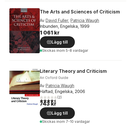
The Arts and Sciences of Criticism
Av
David Fuller
,
Patricia Waugh
Inbunden, Engelska, 1999
1 061 kr
Lägg till
Skickas
inom 5-8 vardagar
Literary Theory and Criticism
An Oxford Guide
Av
Patricia Waugh
Häftad, Engelska, 2006
(
2
)
4,5
utav 5 stjärnor. Totalt antal röster:
743 kr
Lägg till
Skickas
inom 7-10 vardagar