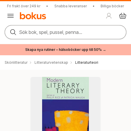
Fri frakt över 249 kr
•
Snabba leveranser
•
Billiga böcker
Sök bok, spel, pussel, penna...
Skapa nya rutiner – hälsoböcker upp till 50% →
Skönlitteratur
Litteraturvetenskap
Litteraturteori