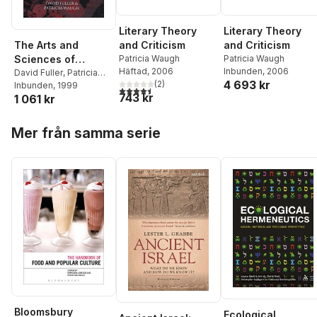
Literary Theory
Literary Theory
and Criticism
and Criticism
The Arts and
Patricia Waugh
Patricia Waugh
Sciences of
Häftad
, 2006
Inbunden
, 2006
Criticism
David Fuller
,
Patricia
4 693 kr
(
2
)
Waugh
Inbunden
, 1999
4,5
utav 5 stjärnor. Totalt antal röster:
743 kr
1 061 kr
Hoppa över listan
Mer från samma serie
Bloomsbury
Ecological