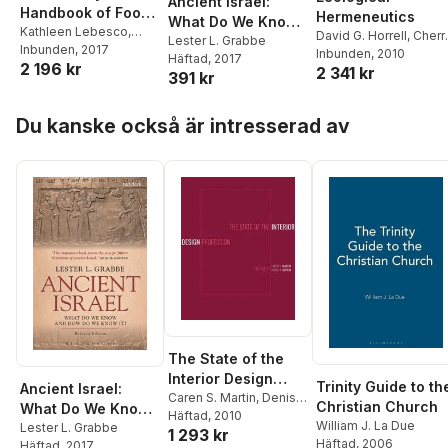
Ancient Israel:
Handbook of Food
Hermeneutics
What Do We Know
and Popular
Kathleen Lebesco
,
David G. Horrell
,
Cherr
and How Do We
Lester L. Grabbe
Peter Naccarato
Inbunden
, 2017
Culture
Hunt
Inbunden
,
Christopher
, 2010
Häftad
, 2017
Know It?
2 196 kr
2 341 kr
Southgate
,
Francesca
391 kr
Stavrakopoulou
Hoppa över listan
Du kanske också är intresserad av
The State of the
Interior Design
Trinity Guide to th
Ancient Israel:
Profession
Caren S. Martin
,
Denise
Christian Church
What Do We Know
a. Guerin
Häftad
, 2010
William J. La Due
and How Do We
Lester L. Grabbe
1 293 kr
Häftad
, 2006
Häftad
, 2017