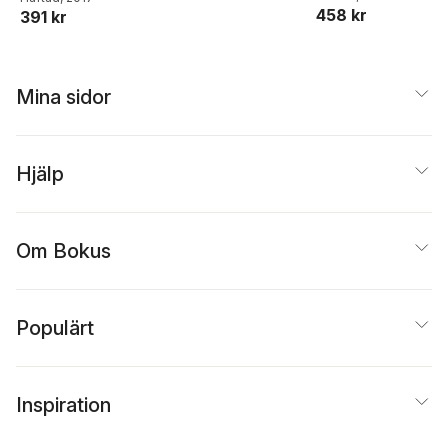
Know It?
458 kr
391 kr
Mina sidor
Hjälp
Om Bokus
Populärt
Inspiration