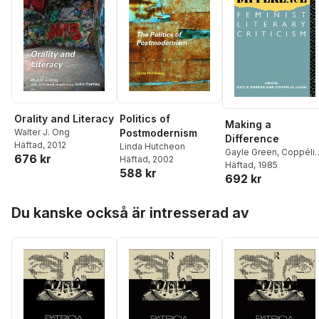
Orality and Literacy
Politics of
Making a
Walter J. Ong
Postmodernism
Difference
Häftad
, 2012
Linda Hutcheon
Gayle Green
,
Coppéli
676 kr
Häftad
, 2002
Kahn
Häftad
, 1985
588 kr
692 kr
Hoppa över listan
Du kanske också är intresserad av