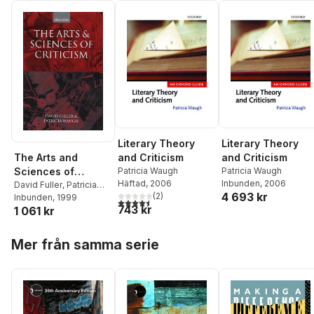
Literary Theory
Literary Theory
and Criticism
and Criticism
The Arts and
Patricia Waugh
Patricia Waugh
Sciences of
Häftad
, 2006
Inbunden
, 2006
Criticism
David Fuller
,
Patricia
4 693 kr
(
2
)
Waugh
Inbunden
, 1999
4,5
utav 5 stjärnor. Totalt antal röster:
743 kr
1 061 kr
Hoppa över listan
Mer från samma serie