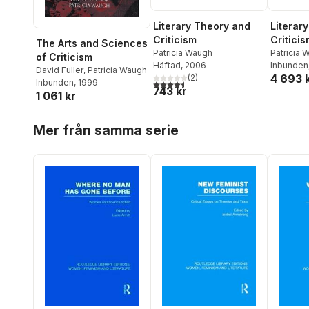
Literary Theory and
Literar
Criticism
Criticis
The Arts and Sciences
Patricia Waugh
Patricia 
of Criticism
Häftad
, 2006
Inbunden
David Fuller
,
Patricia Waugh
4 693 
(
2
)
Inbunden
, 1999
4,5
utav 5 stjärnor. Totalt antal röster:
743 kr
1 061 kr
Hoppa över listan
Mer från samma serie