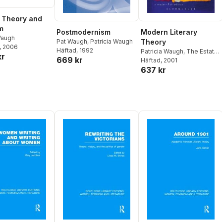
y Theory and
m
Postmodernism
Modern Literary
Waugh
Pat Waugh
,
Patricia Waugh
Theory
, 2006
Häftad
, 1992
Patricia Waugh
,
The Estate
kr
669 kr
of Philip Rice
Häftad
, 2001
,
Patricia
637 kr
Waugh
,
Philip Rice