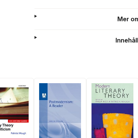
Mer om
Innehål