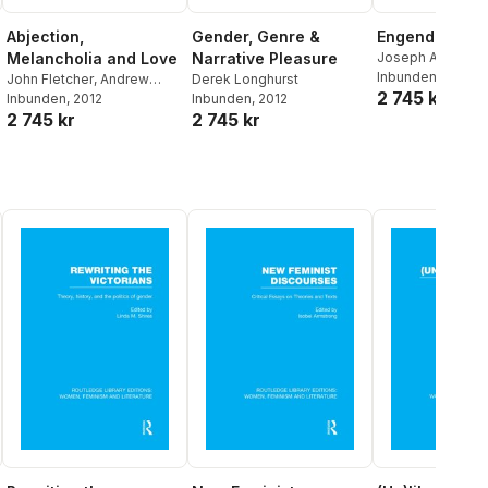
Abjection,
Gender, Genre &
Engendering 
Melancholia and Love
Narrative Pleasure
Joseph A. Boone
Cadden
Inbunden
, 2012
John Fletcher
,
Andrew
Derek Longhurst
2 745 kr
Benjamin
Inbunden
, 2012
Inbunden
, 2012
2 745 kr
2 745 kr