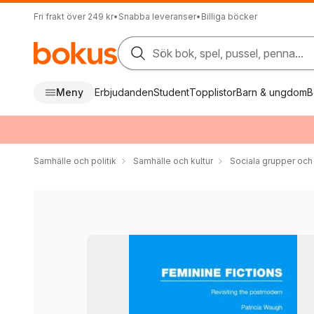
Fri frakt över 249 kr
•
Snabba leveranser
•
Billiga böcker
Sök bok, spel, pussel, penna...
Meny
Erbjudanden
Student
Topplistor
Barn & ungdom
B
Samhälle och politik
Samhälle och kultur
Sociala grupper och 