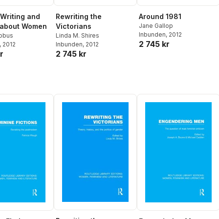
Writing and
Rewriting the
Around 1981
 about Women
Victorians
Jane Gallop
Inbunden
, 2012
obus
Linda M. Shires
2 745 kr
, 2012
Inbunden
, 2012
r
2 745 kr