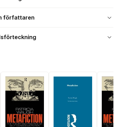
 författaren
lsförteckning