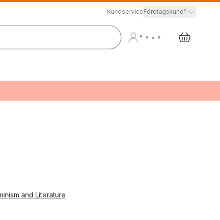
Kundservice
Företagskund?
inism and Literature