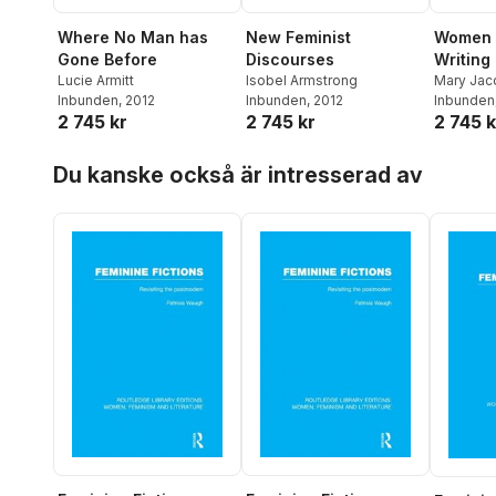
Where No Man has
New Feminist
Women 
Gone Before
Discourses
Writing
Lucie Armitt
Isobel Armstrong
Mary Jac
Inbunden
, 2012
Inbunden
, 2012
Inbunden
2 745 kr
2 745 kr
2 745 k
Hoppa över listan
Du kanske också är intresserad av