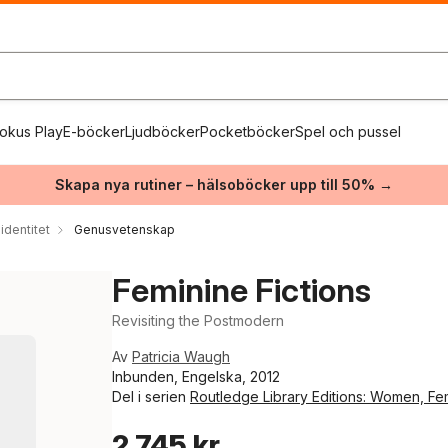
okus Play
E-böcker
Ljudböcker
Pocketböcker
Spel och pussel
Skapa nya rutiner – hälsoböcker upp till 50% →
identitet
Genusvetenskap
Feminine Fictions
Revisiting the Postmodern
Av
Patricia Waugh
Inbunden, Engelska, 2012
Del i serien
Routledge Library Editions: Women, Fem
2 745 kr