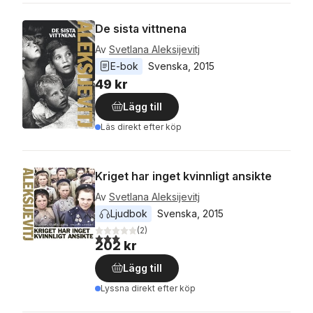
De sista vittnena
Av
Svetlana Aleksijevitj
E-bok
Svenska
, 
2015
49 kr
Lägg till
Läs direkt efter köp
Kriget har inget kvinnligt ansikte
Av
Svetlana Aleksijevitj
Ljudbok
Svenska
, 
2015
(
2
)
3,0
utav 5 stjärnor. Totalt antal röster:
202 kr
Lägg till
Lyssna direkt efter köp