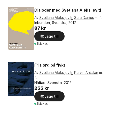
Dialoger med Svetlana Aleksijevitj
Av
Svetlana Aleksijevitj
,
Sara Danius
m. fl.
Inbunden, Svenska, 2017
87 kr
Lägg till
Skickas
Fria ord på flykt
Av
Svetlana Aleksijevitj
,
Parvin Ardalan
m.
fl.
Häftad, Svenska, 2012
255 kr
Lägg till
Skickas