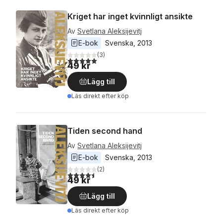
Kriget har inget kvinnligt ansikte
Av
Svetlana Aleksijevitj
E-bok
Svenska
, 
2013
(
3
)
5,0
utav 5 stjärnor. Totalt antal röster:
49 kr
Lägg till
Läs direkt efter köp
Tiden second hand
Av
Svetlana Aleksijevitj
E-bok
Svenska
, 
2013
(
2
)
4,5
utav 5 stjärnor. Totalt antal röster:
49 kr
Lägg till
Läs direkt efter köp