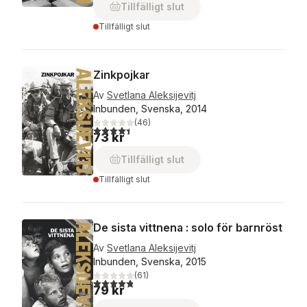
Tillfälligt slut
Tillfälligt slut
Zinkpojkar
Av
Svetlana Aleksijevitj
Inbunden, Svenska, 2014
(
46
)
4,4
utav 5 stjärnor. Totalt antal röster:
73 kr
Tillfälligt slut
Tillfälligt slut
De sista vittnena : solo för barnröst
Av
Svetlana Aleksijevitj
Inbunden, Svenska, 2015
(
61
)
4,8
utav 5 stjärnor. Totalt antal röster:
79 kr