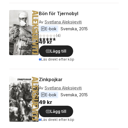
Bön för Tjernobyl
Av
Svetlana Aleksijevitj
E-bok
Svenska
, 
2015
(
4
)
4,8
utav 5 stjärnor. Totalt antal röster:
49 kr
Lägg till
Läs direkt efter köp
Zinkpojkar
Av
Svetlana Aleksijevitj
E-bok
Svenska
, 
2015
49 kr
Lägg till
Läs direkt efter köp