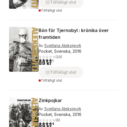
Tillfälligt slut
Tillfälligt slut
Bön för Tjernobyl : krönika över
framtiden
Av
Svetlana Aleksijevitj
Pocket, Svenska, 2016
(
20
)
4,3
utav 5 stjärnor. Totalt antal röster:
89 kr
Tillfälligt slut
Tillfälligt slut
Zinkpojkar
Av
Svetlana Aleksijevitj
Pocket, Svenska, 2016
(
6
)
4,5
utav 5 stjärnor. Totalt antal röster:
89 kr