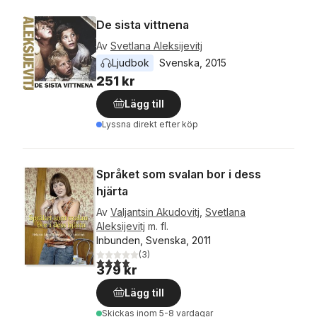
De sista vittnena
Av
Svetlana Aleksijevitj
Ljudbok
Svenska
, 
2015
251 kr
Lägg till
Lyssna direkt efter köp
Språket som svalan bor i dess
hjärta
Av
Valjantsin Akudovitj
,
Svetlana
Aleksijevitj
m. fl.
Inbunden, Svenska, 2011
(
3
)
4,0
utav 5 stjärnor. Totalt antal röster:
379 kr
Lägg till
Skickas
inom 5-8 vardagar