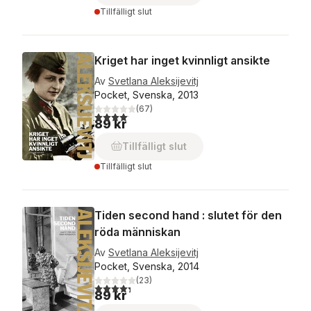
Tillfälligt slut
Kriget har inget kvinnligt ansikte
Av
Svetlana Aleksijevitj
Pocket, Svenska, 2013
(
67
)
4,1
utav 5 stjärnor. Totalt antal röster:
89 kr
Tillfälligt slut
Tillfälligt slut
Tiden second hand : slutet för den
röda människan
Av
Svetlana Aleksijevitj
Pocket, Svenska, 2014
(
23
)
4,3
utav 5 stjärnor. Totalt antal röster:
89 kr