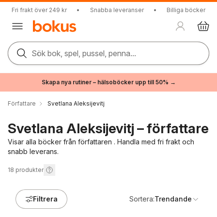
Fri frakt över 249 kr
•
Snabba leveranser
•
Billiga böcker
Sök bok, spel, pussel, penna...
Skapa nya rutiner – hälsoböcker upp till 50% →
Författare
Svetlana Aleksijevitj
Svetlana Aleksijevitj – författare
Visar alla böcker från författaren . Handla med fri frakt och
snabb leverans.
18
produkter
Filtrera
Sortera:
Trendande