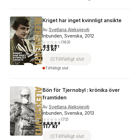
Kriget har inget kvinnligt ansikte
Av
Svetlana Aleksijevitj
Inbunden, Svenska, 2012
(
163
)
4,4
utav 5 stjärnor. Totalt antal röster:
73 kr
Tillfälligt slut
Tillfälligt slut
Bön för Tjernobyl : krönika över
framtiden
Av
Svetlana Aleksijevitj
Inbunden, Svenska, 2013
(
72
)
4,7
utav 5 stjärnor. Totalt antal röster:
117 kr
Tillfälligt slut