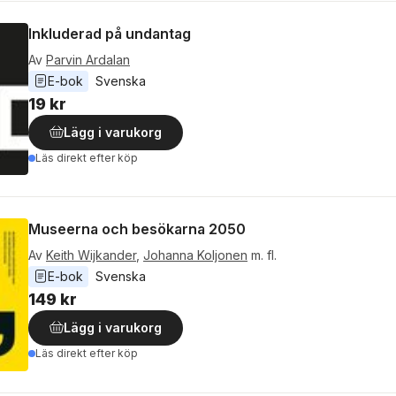
Inkluderad på undantag
Av
Parvin Ardalan
E-bok
Svenska
19 kr
Lägg i varukorg
Läs direkt efter köp
Museerna och besökarna 2050
Av
Keith Wijkander
,
Johanna Koljonen
m. fl.
E-bok
Svenska
149 kr
Lägg i varukorg
Läs direkt efter köp