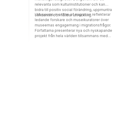
relevanta som kulturinstitutioner och kan
många år. Efterord av Parvin Ardalan,
bidra till positiv social förändring, uppmuntra
författare, journalist och
I Museums in a time of migration reflekterar
solidaritet och hållbar utveckling.
människorättsaktivist från Iran som varit
ledande forskare och museikuratorer över
fristadsförfattare i Malmö.
museernas engagemang i migrationsfrågor.
Författarna presenterar nya och nyskapande
projekt från hela världen tillsammans med
grundliga analyser av de teoretiska och
praktiska villkoren bakom dem. Särskild
uppmärksamhet ägnas museernas roller,
representationer, samlingar och samarbeten.