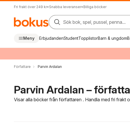
Fri frakt över 249 kr
•
Snabba leveranser
•
Billiga böcker
Sök bok, spel, pussel, penna...
Meny
Erbjudanden
Student
Topplistor
Barn & ungdom
B
Författare
Parvin Ardalan
Parvin Ardalan – författ
Visar alla böcker från författaren . Handla med fri frakt
Hoppa över filtreringsmeny