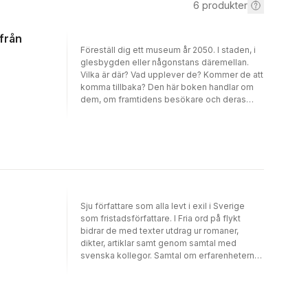
6
produkter
från
Föreställ dig ett museum år 2050. I staden, i
glesbygden eller någonstans däremellan.
Vilka är där? Vad upplever de? Kommer de att
komma tillbaka? Den här boken handlar om
dem, om framtidens besökare och deras
förväntningar, beteenden och drömmar.
Riksutställningar har bett 17 visionärer från
olika expertområden att närma sig framtiden
utifrån sina perspektiv, som rymmer alltifrån
vår tids normkritik till megatrender som
digitalisering, automatisering och
urbanisering. Kartan de tecknar visar hur
museernas uppdrag att spegla nutiden,
Sju författare som alla levt i exil i Sverige
minnas historien och öppna dörrar mot
som fristadsförfattare. I Fria ord på flykt
framtiden har potential att spela en central
bidrar de med texter utdrag ur romaner,
roll genom de kommande decenniernas
dikter, artiklar samt genom samtal med
samhällsförändringar. Att sjunga
svenska kollegor. Samtal om erfarenheterna,
långsiktighetens och minnets lov, och
texten, poetik, politik och språk. Det är texter
samtidigt befinna sig i ständig rörelse, är en
som rör sig mellan poesi och personliga
utmaning. I denna antologi står det klart att
berättelser, arabisk dikttradition och
det är med besökaren i centrum som
belarusisk dokumentärromankonst. Samtal