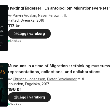
Flyktingfängelser : En antologi om Migrationsverkets 
Av
Parvin Ardalan
,
Naser Ferozi
m. fl.
Häftad, Svenska, 2016
117 kr
Lägg i varukorg
Skickas
Museums in a time of Migration : rethinking museums’
representations, collections, and collaborations
Av
Christina Johansson
,
Pieter Bevelander
m. fl.
Inbunden, Engelska, 2017
196 kr
Lägg i varukorg
Skickas