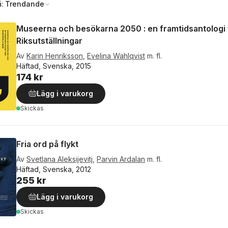
å:
Trendande
Museerna och besökarna 2050 : en framtidsantologi 
Riksutställningar
Av
Karin Henriksson
,
Evelina Wahlqvist
m. fl.
Häftad, Svenska, 2015
174 kr
Lägg i varukorg
Skickas
Fria ord på flykt
Av
Svetlana Aleksijevitj
,
Parvin Ardalan
m. fl.
Häftad, Svenska, 2012
255 kr
Lägg i varukorg
Skickas