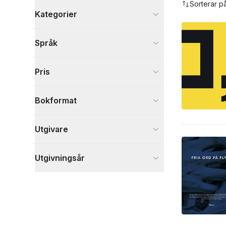
Sorterar p
Kategorier
Böcker
Språk
Samhälle och politik
5
Skönlitteratur
1
Pris
Visa fler
Visa fler
Bokformat
Utgivare
Utgivningsår