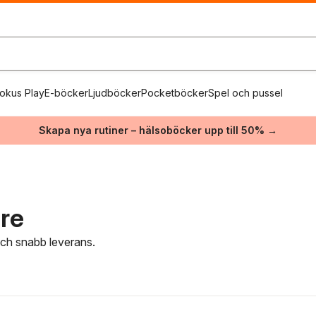
okus Play
E-böcker
Ljudböcker
Pocketböcker
Spel och pussel
Skapa nya rutiner – hälsoböcker upp till 50% →
are
 och snabb leverans.