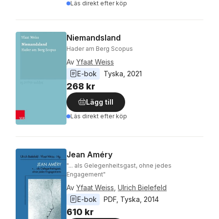
Läs direkt efter köp
Niemandsland
Hader am Berg Scopus
Av
Yfaat Weiss
E-bok
Tyska
, 
2021
268 kr
Lägg till
Läs direkt efter köp
Jean Améry
"... als Gelegenheitsgast, ohne jedes
Engagement"
Av
Yfaat Weiss
,
Ulrich Bielefeld
E-bok
PDF
, 
Tyska
, 
2014
610 kr