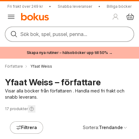
Fri frakt över 249 kr
•
Snabba leveranser
•
Billiga böcker
Sök bok, spel, pussel, penna...
Skapa nya rutiner – hälsoböcker upp till 50% →
Författare
Yfaat Weiss
Yfaat Weiss – författare
Visar alla böcker från författaren . Handla med fri frakt och
snabb leverans.
17
produkter
Filtrera
Sortera:
Trendande