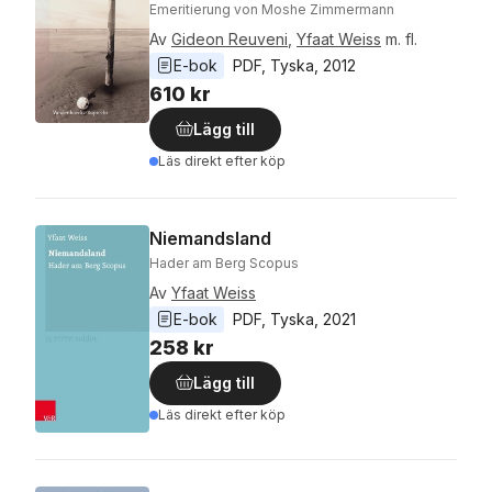
Emeritierung von Moshe Zimmermann
Av
Gideon Reuveni
,
Yfaat Weiss
m. fl.
E-bok
PDF
, 
Tyska
, 
2012
610 kr
Lägg till
Läs direkt efter köp
Niemandsland
Hader am Berg Scopus
Av
Yfaat Weiss
E-bok
PDF
, 
Tyska
, 
2021
258 kr
Lägg till
Läs direkt efter köp