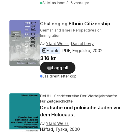
Skickas
inom 3-6 vardagar
Challenging Ethnic Citizenship
German and Israeli Perspectives on
Immigration
Av
Yfaat Weiss
,
Daniel Levy
E-bok
PDF
, 
Engelska
, 
2002
316 kr
Lägg till
Läs direkt efter köp
Del 81 - Schriftenreihe Der Vierteljahrshefte
Für Zeitgeschichte
Deutsche und polnische Juden vor
dem Holocaust
Av
Yfaat Weiss
Häftad, Tyska, 2000