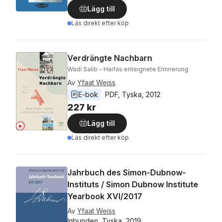
Lägg till
Läs direkt efter köp
Verdrängte Nachbarn
Wadi Salib - Haifas enteignete Erinnerung
Av
Yfaat Weiss
E-bok
PDF
, 
Tyska
, 
2012
227 kr
Lägg till
Läs direkt efter köp
Jahrbuch des Simon-Dubnow-
Instituts / Simon Dubnow Institute
Yearbook XVI/2017
Av
Yfaat Weiss
Inbunden, Tyska, 2019