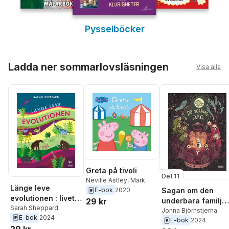
Pysselböcker
Hoppa över listan
Ladda ner sommarlovsläsningen
Visa alla
Greta på tivoli
Del 11
Neville Astley
,
Mark
Länge leve
Baker
E-bok
2020
Sagan om den
evolutionen : livet
29 kr
underbara familje
på jorden under
Sarah Sheppard
Kanin och
Jonna Björnstjerna
E-bok
2024
4,6 miljarder år!
E-bok
2024
Döingarnas dag
29 kr