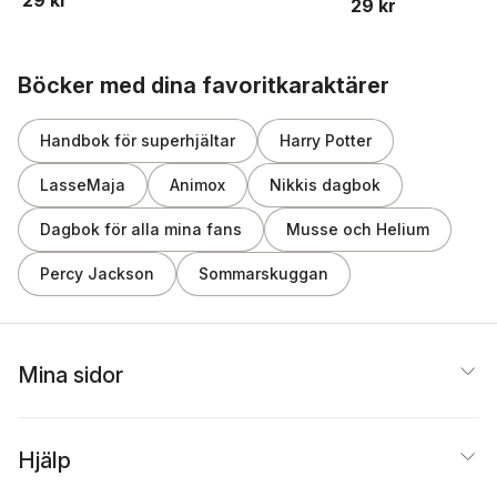
29 kr
Hoppa över listan
Böcker med dina favoritkaraktärer
Handbok för superhjältar
Harry Potter
LasseMaja
Animox
Nikkis dagbok
Dagbok för alla mina fans
Musse och Helium
Percy Jackson
Sommarskuggan
Mina sidor
Hjälp