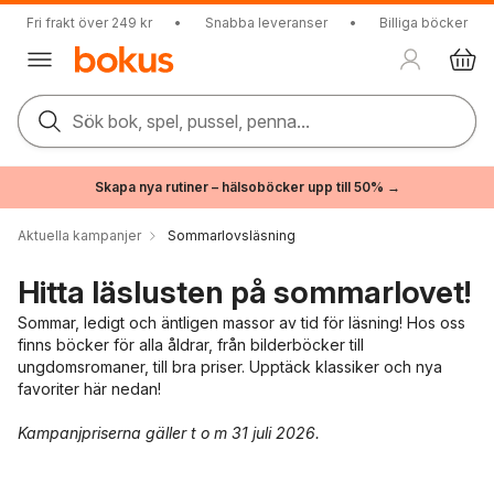
Fri frakt över 249 kr
•
Snabba leveranser
•
Billiga böcker
Sök bok, spel, pussel, penna...
Skapa nya rutiner – hälsoböcker upp till 50% →
Aktuella kampanjer
Sommarlovsläsning
Hitta läslusten på sommarlovet!
Sommar, ledigt och äntligen massor av tid för läsning! Hos oss
finns böcker för alla åldrar, från bilderböcker till
ungdomsromaner, till bra priser. Upptäck klassiker och nya
favoriter här nedan!
Kampanjpriserna gäller t o m 31 juli 2026.