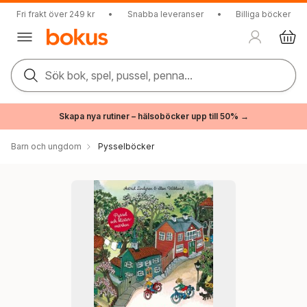
Fri frakt över 249 kr
•
Snabba leveranser
•
Billiga böcker
Sök bok, spel, pussel, penna...
Skapa nya rutiner – hälsoböcker upp till 50% →
Barn och ungdom
Pysselböcker