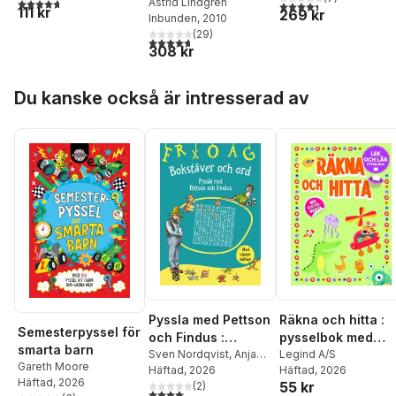
4,7
utav 5 stjärnor. Totalt antal röster:
Astrid Lindgren
4,4
utav 5 stjärnor. Tota
111 kr
269 kr
Inbunden
, 2010
(
29
)
4,7
utav 5 stjärnor. Totalt antal röster:
308 kr
Hoppa över listan
Du kanske också är intresserad av
Räkna och hitta :
Pyssla med Pettson
Semesterpyssel för
pysselbok med
och Findus :
smarta barn
klistermärken
Legind A/S
bokstäver och ord
Sven Nordqvist
,
Anja
Gareth Moore
Häftad
, 2026
Eriksson
Häftad
, 2026
med klistermärken
Häftad
, 2026
55 kr
(
2
)
4,0
utav 5 stjärnor. Totalt antal röster: