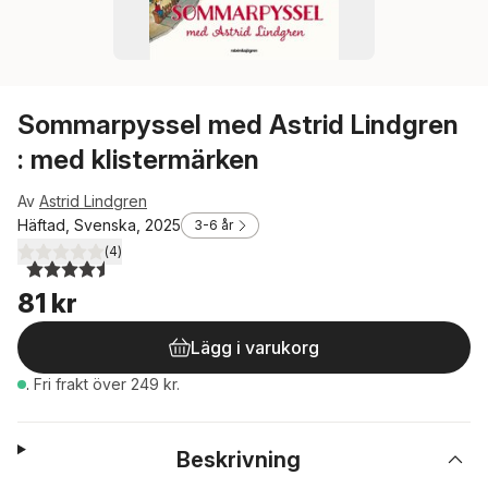
Sommarpyssel med Astrid Lindgren
: med klistermärken
Av
Astrid Lindgren
Häftad, Svenska, 2025
3-6 år
(
4
)
4,5
utav 5 stjärnor. Totalt antal röster:
81 kr
Lägg i varukorg
.
Fri frakt över 249 kr.
Beskrivning