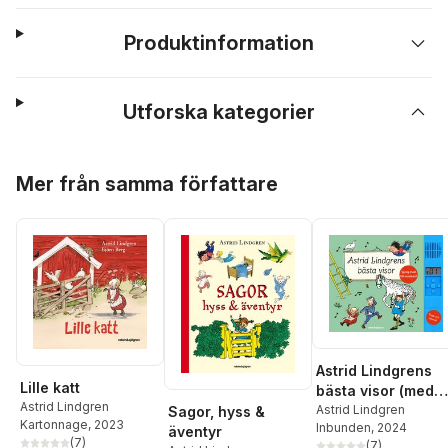
Produktinformation
Utforska kategorier
Hoppa över listan
Mer från samma författare
Astrid Lindgrens
Lille katt
bästa visor (med
Astrid Lindgren
ljudmodul)
Astrid Lindgren
Sagor, hyss &
Kartonnage
, 2023
Inbunden
, 2024
äventyr
(
7
)
(
7
)