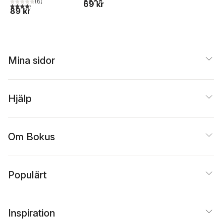
(
6
)
69 kr
4,3
utav 5 stjärnor. Totalt antal röster:
89 kr
Mina sidor
Hjälp
Om Bokus
Populärt
Inspiration