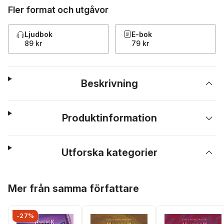
Fler format och utgåvor
Ljudbok
E-bok
89 kr
79 kr
Beskrivning
Produktinformation
Utforska kategorier
Hoppa över listan
Mer från samma författare
-27%