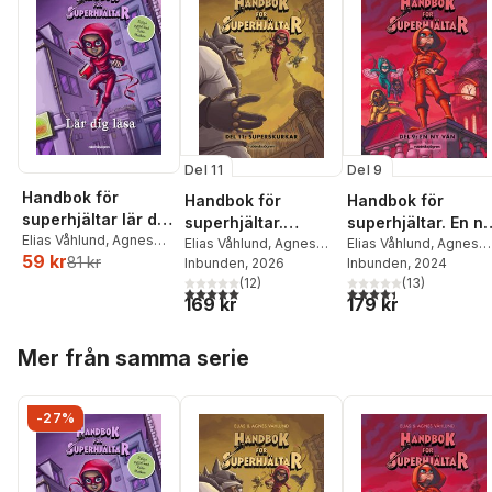
Del 11
Del 9
Handbok för
Handbok för
Handbok för
superhjältar lär dig
superhjältar.
superhjältar. En ny
läsa
Elias Våhlund
,
Agnes
Superskurkar
Elias Våhlund
,
Agnes
vän
Elias Våhlund
,
Agnes
59 kr
Våhlund
81 kr
Våhlund
Inbunden
, 2026
Våhlund
Inbunden
, 2024
(
12
)
(
13
)
5,0
utav 5 stjärnor. Totalt antal röster:
4,4
utav 5 stjärnor. Tota
169 kr
179 kr
Hoppa över listan
Mer från samma serie
-27%