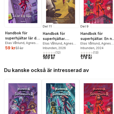
Del 11
Del 9
Handbok för
Handbok för
Handbok för
superhjältar lär dig
superhjältar.
superhjältar. En ny
läsa
Elias Våhlund
,
Agnes
Superskurkar
Elias Våhlund
,
Agnes
vän
Elias Våhlund
,
Agnes
59 kr
Våhlund
81 kr
Våhlund
Inbunden
, 2026
Våhlund
Inbunden
, 2024
(
12
)
(
13
)
5,0
utav 5 stjärnor. Totalt antal röster:
4,4
utav 5 stjärnor. Tota
169 kr
179 kr
Hoppa över listan
Du kanske också är intresserad av