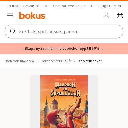
Fri frakt över 249 kr
•
Snabba leveranser
•
Billiga böcker
Sök bok, spel, pussel, penna...
Skapa nya rutiner – hälsoböcker upp till 50% →
Barn och ungdom
Barnböcker 6-9 år
Kapitelböcker