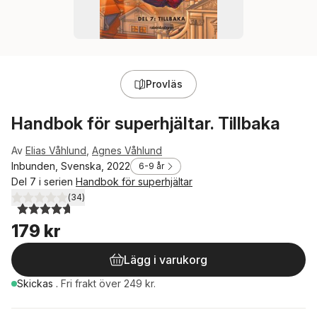
Provläs
Handbok för superhjältar. Tillbaka
Av
Elias Våhlund
,
Agnes Våhlund
Inbunden, Svenska, 2022
6-9 år
Del 7 i serien
Handbok för superhjältar
(
34
)
4,7
utav 5 stjärnor. Totalt antal röster:
179 kr
Lägg i varukorg
Skickas
.
Fri frakt över 249 kr.