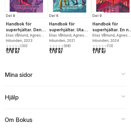
Del 8
Del 6
Del 9
Handbok för
Handbok för
Handbok för
superhjältar. Den
superhjältar. Utan
superhjältar. En ny
längsta natten
Elias Våhlund
,
Agnes
hopp
Elias Våhlund
,
Agnes
vän
Elias Våhlund
,
Agnes
Våhlund
Inbunden
, 2023
Våhlund
Inbunden
, 2021
Våhlund
Inbunden
, 2024
(
30
)
(
68
)
(
13
)
4,7
utav 5 stjärnor. Totalt antal röster:
4,6
utav 5 stjärnor. Totalt antal röster:
4,4
utav 5 stjärnor. Tota
179 kr
179 kr
179 kr
Mina sidor
Hjälp
Om Bokus