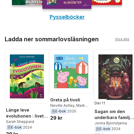
Pysselböcker
Hoppa över listan
Ladda ner sommarlovsläsningen
Visa alla
Greta på tivoli
Del 11
Neville Astley
,
Mark
Länge leve
Baker
E-bok
2020
Sagan om den
evolutionen : livet
29 kr
underbara familje
på jorden under
Sarah Sheppard
Kanin och
Jonna Björnstjerna
E-bok
2024
4,6 miljarder år!
E-bok
2024
Döingarnas dag
29 kr