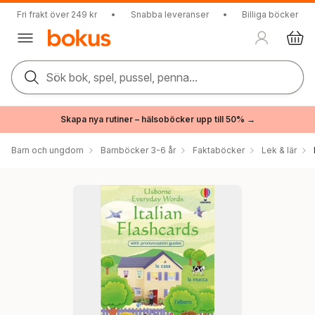
Fri frakt över 249 kr
•
Snabba leveranser
•
Billiga böcker
Sök bok, spel, pussel, penna...
Skapa nya rutiner – hälsoböcker upp till 50% →
Barn och ungdom
Barnböcker 3-6 år
Faktaböcker
Lek & lär