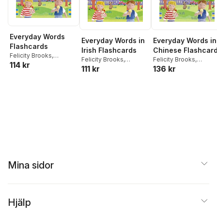
Everyday Words
Everyday Words in
Everyday Words in
Flashcards
Irish Flashcards
Chinese Flashcar
Felicity Brooks
,
Felicity Brooks
,
Felicity Brooks
,
114 kr
Kirsteen Robson
111 kr
136 kr
Kirsteen Robson
Kirsteen Robson
Mina sidor
Hjälp