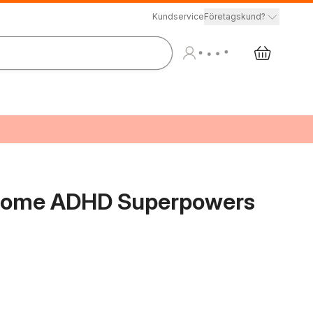
Kundservice
Företagskund?
esome ADHD Superpowers