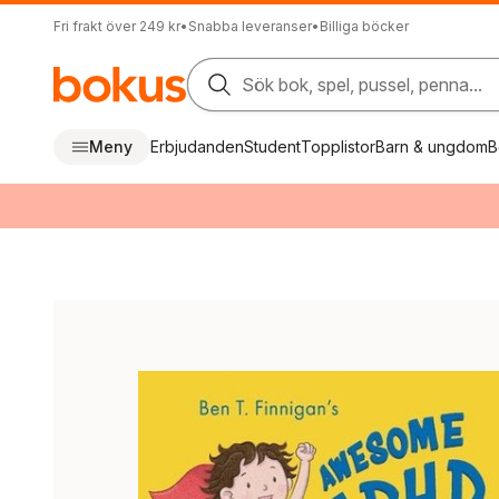
Fri frakt över 249 kr
•
Snabba leveranser
•
Billiga böcker
Sök bok, spel, pussel, penna...
Meny
Erbjudanden
Student
Topplistor
Barn & ungdom
B