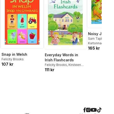
Noisy Jungle
Sam Taplin
Kartonnage
, 200
165 kr
Snap in Welsh
Everyday Words in
Felicity Brooks
Irish Flashcards
107 kr
Felicity Brooks
,
Kirsteen
111 kr
Robson