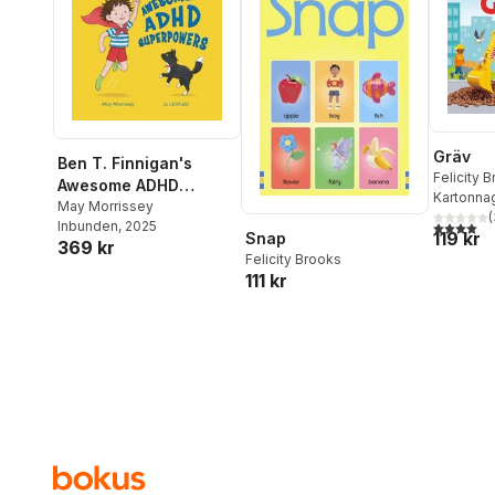
Gräv
Ben T. Finnigan's
Felicity 
Awesome ADHD
Kartonna
Superpowers
May Morrissey
(
4,0
utav 5 
Inbunden
, 2025
119 kr
Snap
369 kr
Felicity Brooks
111 kr