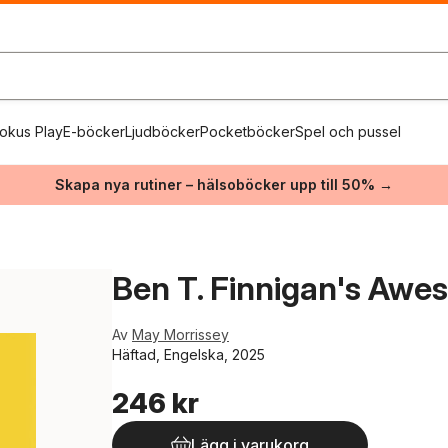
okus Play
E-böcker
Ljudböcker
Pocketböcker
Spel och pussel
Skapa nya rutiner – hälsoböcker upp till 50% →
Ben T. Finnigan's Aw
Av
May Morrissey
Häftad, Engelska, 2025
246 kr
Lägg i varukorg