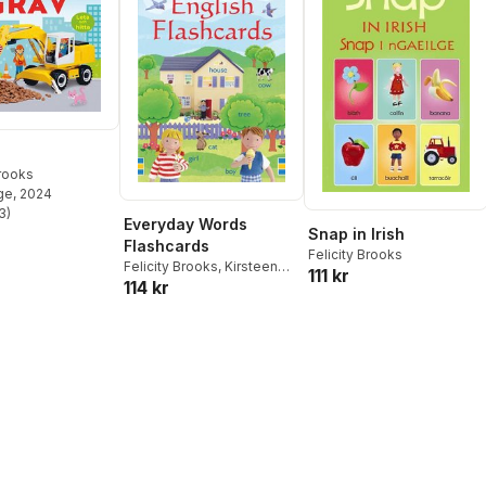
Brooks
ge
, 2024
3
)
stjärnor. Totalt antal röster:
Everyday Words
Snap in Irish
Flashcards
Felicity Brooks
Felicity Brooks
,
Kirsteen
111 kr
114 kr
Robson