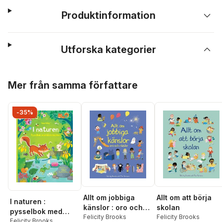
Produktinformation
Utforska kategorier
Hoppa över listan
Mer från samma författare
-35%
Allt om att börja
Allt om jobbiga
I naturen :
skolan
känslor : oro och
pysselbok med
Felicity Brooks
rädslor
Felicity Brooks
klistermärken
Felicity Brooks