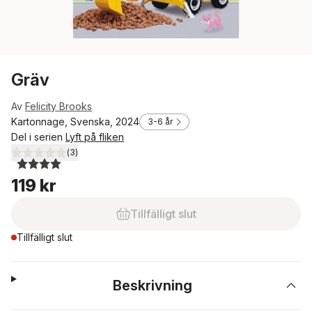
Gräv
Av
Felicity Brooks
Kartonnage, Svenska, 2024
3-6 år
Del i serien
Lyft på fliken
(
3
)
4,0
utav 5 stjärnor. Totalt antal röster:
119 kr
Tillfälligt slut
Tillfälligt slut
Beskrivning