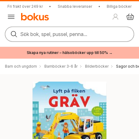
Fri frakt över 249 kr
•
Snabba leveranser
•
Billiga böcker
Sök bok, spel, pussel, penna...
Skapa nya rutiner – hälsoböcker upp till 50% →
Barn och ungdom
Barnböcker 3-6 år
Bilderböcker
Sagor och be