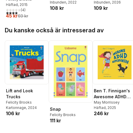
Inbunden
, 2026
Inbunden
, 2022
Häftad
, 2015
109 kr
108 kr
(
4
)
4,0
utav 5 stjärnor. Totalt antal röster:
45 kr
69 kr
Hoppa över listan
Du kanske också är intresserad av
Lift and Look
Ben T. Finnigan's
Trucks
Awesome ADHD
Felicity Brooks
Superpowers
May Morrissey
Kartonnage
, 2024
Häftad
, 2025
Snap
106 kr
246 kr
Felicity Brooks
111 kr