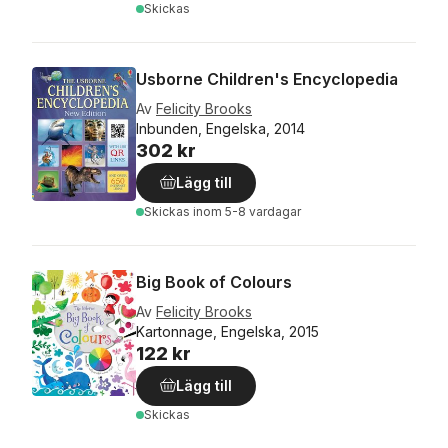
Skickas
Usborne Children's Encyclopedia
Av
Felicity Brooks
Inbunden, Engelska, 2014
302 kr
Lägg till
Skickas
inom 5-8 vardagar
Big Book of Colours
Av
Felicity Brooks
Kartonnage, Engelska, 2015
122 kr
Lägg till
Skickas