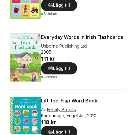
Lägg till
Skickas
Everyday Words in Irish Flashcards
Usborne Publishing Ltd
2005
111 kr
Lägg till
Skickas
Lift-the-Flap Word Book
Av
Felicity Brooks
Kartonnage, Engelska, 2010
118 kr
Lägg till