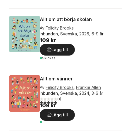
Allt om att börja skolan
Av
Felicity Brooks
Inbunden, Svenska, 2026, 6-9 år
109 kr
Lägg till
Skickas
Allt om vänner
Av
Felicity Brooks
,
Frankie Allen
Inbunden, Svenska, 2024, 3-6 år
(
1
)
5,0
utav 5 stjärnor. Totalt antal röster:
109 kr
Lägg till