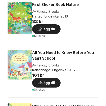
First Sticker Book Nature
Av
Felicity Brooks
Häftad, Engelska, 2016
82 kr
Lägg till
Skickas
All You Need to Know Before You
Start School
Av
Felicity Brooks
Kartonnage, Engelska, 2017
161 kr
Lägg till
Skickas