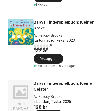
Skickas
Babys Fingerspielbuch: Kleiner
Krake
Av
Felicity Brooks
Kartonnage, Tyska, 2023
(
1
)
5,0
utav 5 stjärnor. Totalt antal röster:
127 kr
Lägg till
Skickas
inom 3-6 vardagar
Babys Fingerspielbuch: Kleine
Geister
Av
Felicity Brooks
Inbunden, Tyska, 2025
128 kr