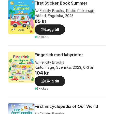
First Sticker Book Summer
Av
Felicity Brooks
,
Kristie Pickersgill
Häftad, Engelska, 2025
95 kr
Lägg till
Skickas
Fingerlek med labyrinter
Av
Felicity Brooks
Kartonnage, Svenska, 2023, 0-3 år
104 kr
Lägg till
Skickas
First Encyclopedia of Our World
Av
Felicity Brooks