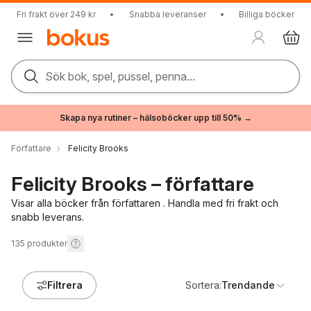
Fri frakt över 249 kr
•
Snabba leveranser
•
Billiga böcker
Sök bok, spel, pussel, penna...
Skapa nya rutiner – hälsoböcker upp till 50% →
Författare
Felicity Brooks
Felicity Brooks – författare
Visar alla böcker från författaren . Handla med fri frakt och
snabb leverans.
135
produkter
Filtrera
Sortera:
Trendande