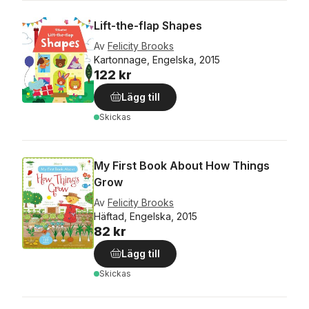
Lift-the-flap Shapes
Av
Felicity Brooks
Kartonnage, Engelska, 2015
122 kr
Lägg till
Skickas
My First Book About How Things
Grow
Av
Felicity Brooks
Häftad, Engelska, 2015
82 kr
Lägg till
Skickas