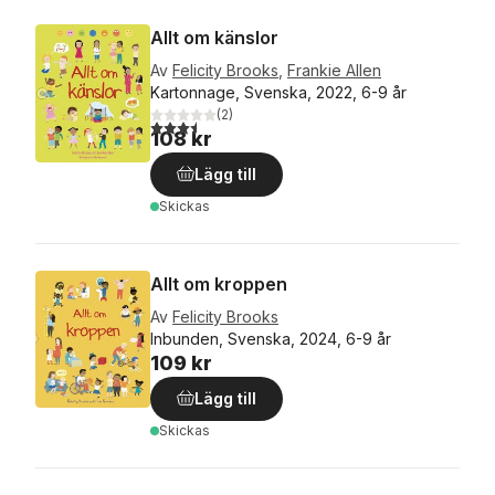
Allt om känslor
Av
Felicity Brooks
,
Frankie Allen
Kartonnage, Svenska, 2022, 6-9 år
(
2
)
3,5
utav 5 stjärnor. Totalt antal röster:
108 kr
Lägg till
Skickas
Allt om kroppen
Av
Felicity Brooks
Inbunden, Svenska, 2024, 6-9 år
109 kr
Lägg till
Skickas