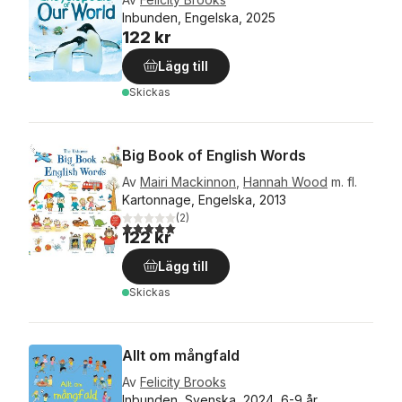
Inbunden, Engelska, 2025
122 kr
Lägg till
Skickas
Big Book of English Words
Av
Mairi Mackinnon
,
Hannah Wood
m. fl.
Kartonnage, Engelska, 2013
(
2
)
5,0
utav 5 stjärnor. Totalt antal röster:
122 kr
Lägg till
Skickas
Allt om mångfald
Av
Felicity Brooks
Inbunden, Svenska, 2024, 6-9 år