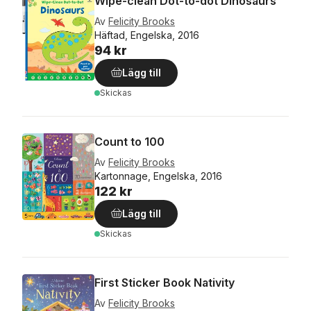
Wipe-clean Dot-to-dot Dinosaurs
Av
Felicity Brooks
Häftad, Engelska, 2016
94 kr
Lägg till
Skickas
Count to 100
Av
Felicity Brooks
Kartonnage, Engelska, 2016
122 kr
Lägg till
Skickas
First Sticker Book Nativity
Av
Felicity Brooks