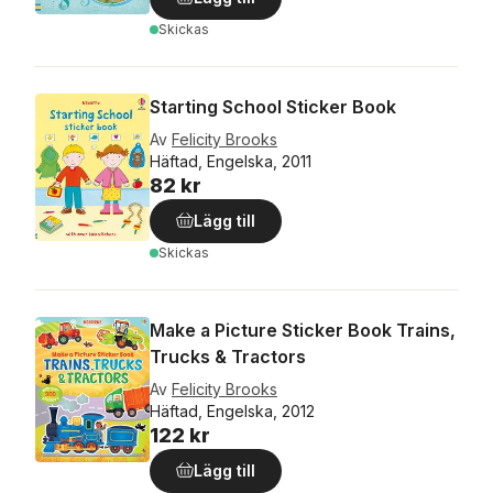
Skickas
Starting School Sticker Book
Av
Felicity Brooks
Häftad, Engelska, 2011
82 kr
Lägg till
Skickas
Make a Picture Sticker Book Trains,
Trucks & Tractors
Av
Felicity Brooks
Häftad, Engelska, 2012
122 kr
Lägg till