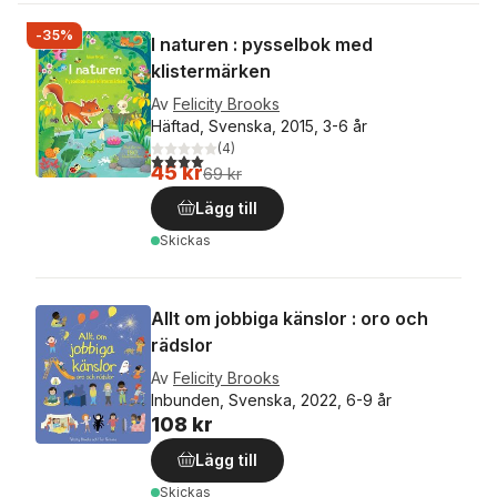
-35%
I naturen : pysselbok med
klistermärken
Av
Felicity Brooks
Häftad, Svenska, 2015, 3-6 år
(
4
)
4,0
utav 5 stjärnor. Totalt antal röster:
45 kr
69 kr
Lägg till
Skickas
Allt om jobbiga känslor : oro och
rädslor
Av
Felicity Brooks
Inbunden, Svenska, 2022, 6-9 år
108 kr
Lägg till
Skickas