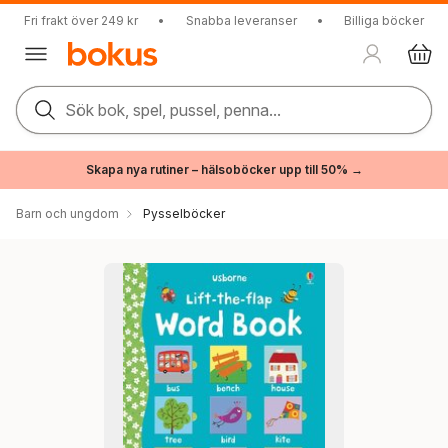
Fri frakt över 249 kr
•
Snabba leveranser
•
Billiga böcker
Sök bok, spel, pussel, penna...
Skapa nya rutiner – hälsoböcker upp till 50% →
Barn och ungdom
Pysselböcker