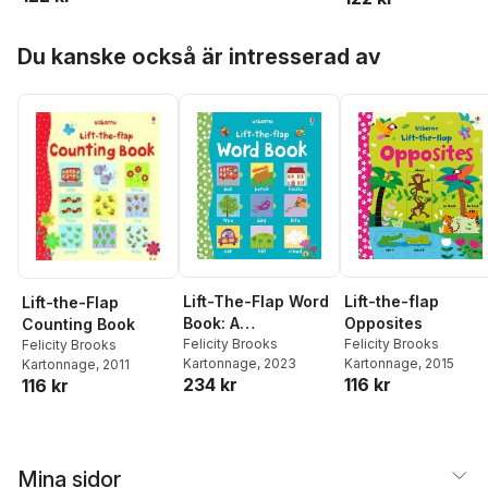
Hoppa över listan
Du kanske också är intresserad av
Lift-The-Flap Word
Lift-the-flap
Lift-the-Flap
Book: A
Opposites
Counting Book
Kindergarten
Felicity Brooks
Felicity Brooks
Felicity Brooks
Kartonnage
, 2023
Kartonnage
, 2015
Kartonnage
, 2011
Readiness Book for
234 kr
116 kr
116 kr
Kids
Mina sidor