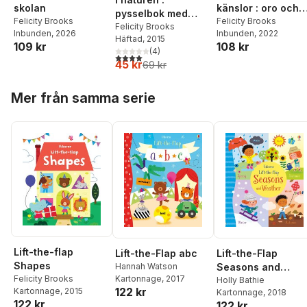
skolan
känslor : oro och
pysselbok med
Felicity Brooks
rädslor
Felicity Brooks
klistermärken
Felicity Brooks
Inbunden
, 2026
Inbunden
, 2022
Häftad
, 2015
109 kr
108 kr
(
4
)
4,0
utav 5 stjärnor. Totalt antal röster:
45 kr
69 kr
Hoppa över listan
Mer från samma serie
Lift-the-flap
Lift-the-Flap abc
Lift-the-Flap
Shapes
Hannah Watson
Seasons and
Kartonnage
, 2017
Felicity Brooks
Weather
Holly Bathie
122 kr
Kartonnage
, 2015
Kartonnage
, 2018
122 kr
122 kr