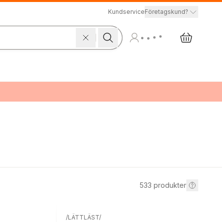
Kundservice
Företagskund?
533
produkter
/LÄTTLÄST/