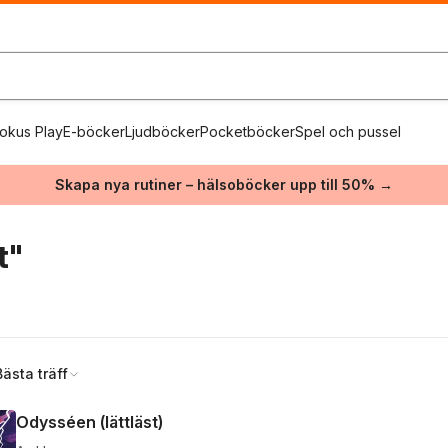
okus Play
E-böcker
Ljudböcker
Pocketböcker
Spel och pussel
Skapa nya rutiner – hälsoböcker upp till 50% →
t"
Bästa träff
Odysséen (lättläst)