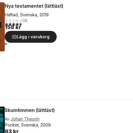
Nya testamentet (lättläst)
Häftad, Svenska, 2019
(
3
)
4,7
utav 5 stjärnor. Totalt antal röster:
158 kr
Lägg i varukorg
Skumtimmen (lättläst)
Av
Johan Theorin
Pocket, Svenska, 2009
93 kr