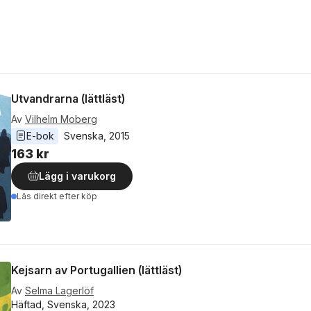
Utvandrarna (lättläst)
Av
Vilhelm Moberg
E-bok
Svenska
, 
2015
163 kr
Lägg i varukorg
Läs direkt efter köp
Kejsarn av Portugallien (lättläst)
Av
Selma Lagerlöf
Häftad, Svenska, 2023