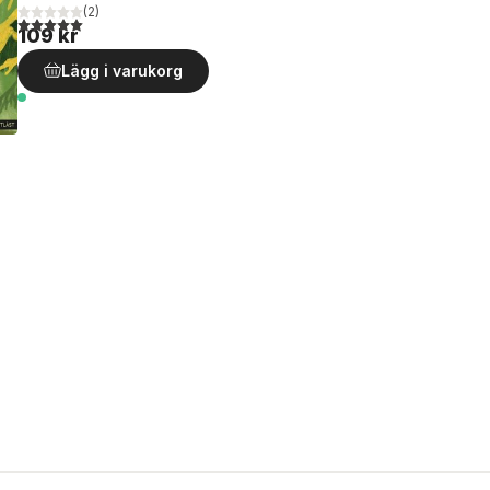
(
2
)
5,0
utav 5 stjärnor. Totalt antal röster:
109 kr
Lägg i varukorg