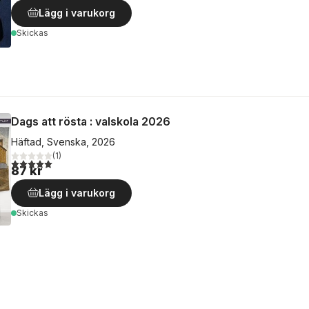
Lägg i varukorg
Skickas
Dags att rösta : valskola 2026
Häftad, Svenska, 2026
(
1
)
5,0
utav 5 stjärnor. Totalt antal röster:
87 kr
Lägg i varukorg
Skickas