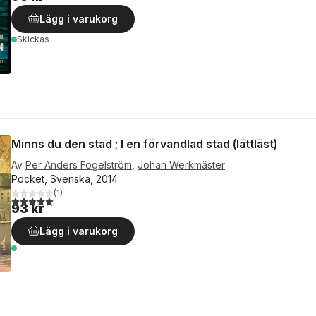
Lägg i varukorg
Skickas
Minns du den stad ; I en förvandlad stad (lättläst)
Av
Per Anders Fogelström
,
Johan Werkmäster
Pocket, Svenska, 2014
(
1
)
5,0
utav 5 stjärnor. Totalt antal röster:
93 kr
Lägg i varukorg