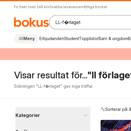
Fri frakt över 249 kr
•
Snabba leveranser
•
Billiga böcker
Meny
Erbjudanden
Student
Topplistor
Barn & ungdom
B
Visar resultat för...
"ll förlage
Sökningen "LL-f�rlaget" gav inga träffar.
Hoppa över filtreringsmeny
Sorterar på:
Kategorier
Böcker