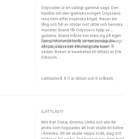
Odysséen är en väldigt gammal saga. Den
handlar om den grekiska kungen Odyssevs
resa hem efter trojanska kriget. Resan blir
lång och full av strider mot jättar och hemska
monster. Ibland får Odyssevs hjälp av
gudarna. Ibland måste han klara sig på egen
Den grekiska diktaren Homeros sägs ha
hand. Först efter tio år av fantastiska äventyr
skapat Odysséen för nästan tre tusen år
når Odyssevs sitt efterlängtade hem.
sedan. Boken är bearbetad till lättläst av Erik
Eriksson.
Lättlästnivå: 6 (1 är lättast och 6 svårast)
/LÄTTLÄST/
Möt Karl Oskar, Kristina, Ulrika och alla de
andra som hoppades att livet skulle bli bättre
i Amerika. Att de skulle slippa svält, slag och
förföljas för sin tro. Det hoppet gav dem mod