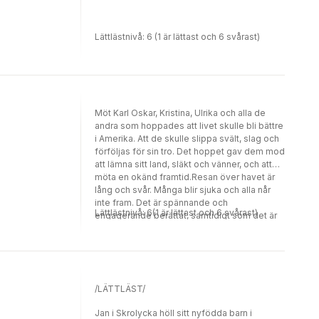
Lättlästnivå: 6 (1 är lättast och 6 svårast)
Möt Karl Oskar, Kristina, Ulrika och alla de
andra som hoppades att livet skulle bli bättre
i Amerika. Att de skulle slippa svält, slag och
förföljas för sin tro. Det hoppet gav dem mod
att lämna sitt land, släkt och vänner, och att
möta en okänd framtid.Resan över havet är
lång och svår. Många blir sjuka och alla når
inte fram. Det är spännande och
Lättlästnivå: 6(1 är lättast och 6 svårast)
engagerande berättat, samtidigt som det är
en bit svensk historia.Utvandrarna gavs ut
första gången 1949 och är den första i en
serie i fyra delar. Cecilia Davidsson har skrivit
flera egna böcker för LL-förlaget. Hon har
också bearbetat en rad klassiker till lättläst,
/LÄTTLÄST/
bland andra Röda Rummet. Nu har hon tagit
sig an Vilhelm Mobergs Utvandrarna.
Jan i Skrolycka höll sitt nyfödda barn i