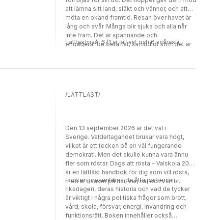
att lämna sitt land, släkt och vänner, och att
möta en okänd framtid. Resan över havet är
lång och svår. Många blir sjuka och alla når
inte fram. Det är spännande och
Lättlästnivå: 6 (1 är lättast och 6 svårast)
engagerande berättat, samtidigt som det är
en bit svensk historia. Utvandrarna gavs ut
första gången 1949 och är den första i en
serie i fyra delar. Cecilia Davidsson har skrivit
flera egna böcker för LL-förlaget. Hon har
också bearbetat en rad klassiker till lättläst,
/LÄTTLÄST/
bland andra Röda Rummet. Nu har hon tagit
sig an Vilhelm Mobergs Utvandrarna.
Den 13 september 2026 är det val i
Sverige. Valdeltagandet brukar vara högt,
vilket är ett tecken på en väl fungerande
demokrati. Men det skulle kunna vara ännu
fler som röstar. Dags att rösta – Valskola 2026
är en lättläst handbok för dig som vill rösta,
I boken presenteras de åtta partierna i
men är osäker på hur, var, när och varför.
riksdagen, deras historia och vad de tycker
är viktigt i några politiska frågor som brott,
vård, skola, försvar, energi, invandring och
funktionsrätt. Boken innehåller också