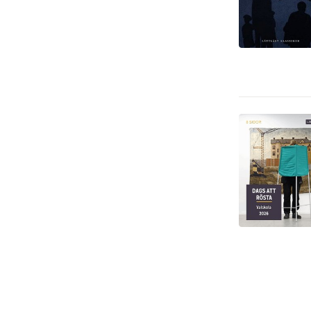
Juridik
1
Reseguider
1
Språk och ordböcker
1
Tecknade serier
1