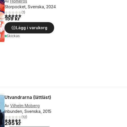
Av
Homeros
Storpocket, Svenska, 2024
(
1
)
5,0
utav 5 stjärnor. Totalt antal röster:
159 kr
Lägg i varukorg
Skickas
Utvandrarna (lättläst)
Av
Vilhelm Moberg
Inbunden, Svenska, 2015
(
12
)
4,7
utav 5 stjärnor. Totalt antal röster:
295 kr