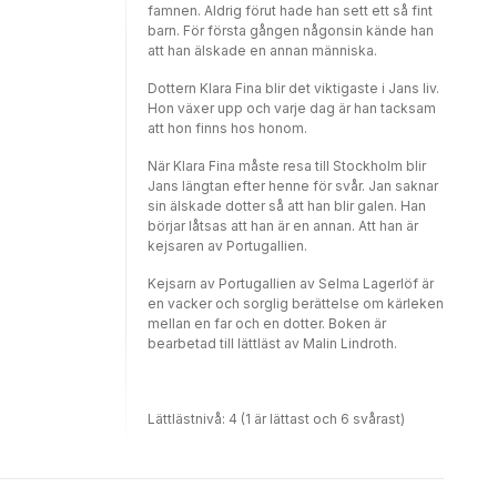
famnen. Aldrig förut hade han sett ett så fint
barn. För första gången någonsin kände han
att han älskade en annan människa.
Dottern Klara Fina blir det viktigaste i Jans liv.
Hon växer upp och varje dag är han tacksam
att hon finns hos honom.
När Klara Fina måste resa till Stockholm blir
Jans längtan efter henne för svår. Jan saknar
sin älskade dotter så att han blir galen. Han
börjar låtsas att han är en annan. Att han är
kejsaren av Portugallien.
Kejsarn av Portugallien av Selma Lagerlöf är
en vacker och sorglig berättelse om kärleken
mellan en far och en dotter. Boken är
bearbetad till lättläst av Malin Lindroth.
Lättlästnivå: 4 (1 är lättast och 6 svårast)