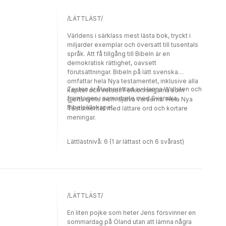
/LÄTTLÄST/
Världens i särklass mest lästa bok, tryckt i
miljarder exemplar och översatt till tusentals
språk. Att få tillgång till Bibeln är en
demokratisk rättighet, oavsett
förutsättningar. Bibeln på lätt svenska
omfattar hela Nya testamentet, inklusive alla
Texten är återberättad av Hanna Wallsten och
kapitel och verser. Förkortningarna som
framtagen i samarbete med Svenska
gjorts ryms inom själva verserna. Hela Nya
Bibelsällskapet.
Testamentet med lättare ord och kortare
meningar.
Lättlästnivå: 6 (1 är lättast och 6 svårast)
/LÄTTLÄST/
En liten pojke som heter Jens försvinner en
sommardag på Öland utan att lämna några