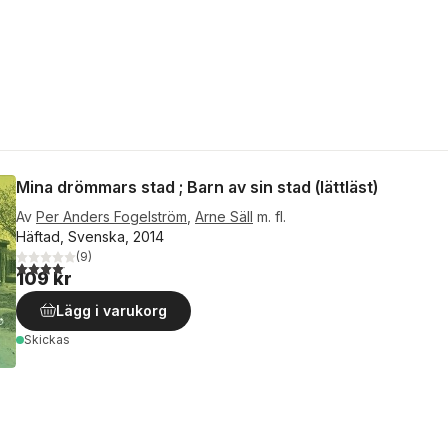
Mina drömmars stad ; Barn av sin stad (lättläst)
Av
Per Anders Fogelström
,
Arne Säll
m. fl.
Häftad, Svenska, 2014
(
9
)
4,1
utav 5 stjärnor. Totalt antal röster:
109 kr
Lägg i varukorg
Skickas