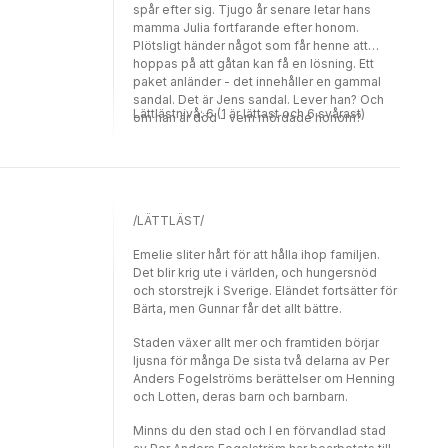
spår efter sig. Tjugo år senare letar hans
mamma Julia fortfarande efter honom.
Plötsligt händer något som får henne att
hoppas på att gåtan kan få en lösning. Ett
paket anländer - det innehåller en gammal
sandal. Det är Jens sandal. Lever han? Och
Lättlästnivå: 6 (1 är lättast och 6 svårast)
om han är död - vem mördade honom?
Johan Theorins spännande roman om sorg
och saknad bearbetad till lättläst av Agneta
Klingspor.
/LÄTTLÄST/
Emelie sliter hårt för att hålla ihop familjen.
Det blir krig ute i världen, och hungersnöd
och storstrejk i Sverige. Eländet fortsätter för
Bärta, men Gunnar får det allt bättre.
Staden växer allt mer och framtiden börjar
ljusna för många De sista två delarna av Per
Anders Fogelströms berättelser om Henning
och Lotten, deras barn och barnbarn.
Minns du den stad och I en förvandlad stad