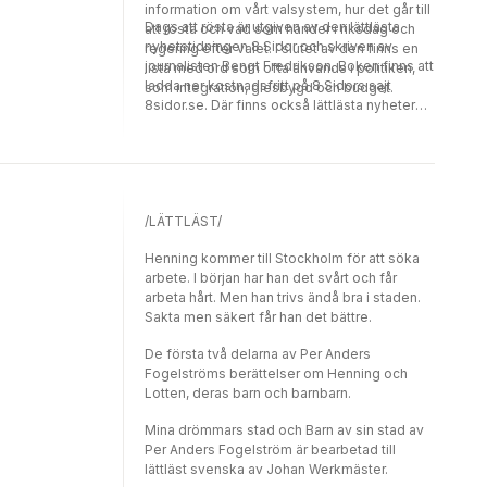
information om vårt valsystem, hur det går till
Dags att rösta är utgiven av den lättlästa
att rösta och vad som händer i riksdag och
nyhetstidningen 8 Sidor och skriven av
regering efter valet. I slutet av den finns en
journalisten Bengt Fredrikson. Boken finns att
lista med ord som ofta används i politiken,
ladda ner kostnadsfritt på 8 Sidors sajt
som integration, glesbygd och budget.
8sidor.se. Där finns också lättlästa nyheter
och information om politik och demokrati
före, under och efter valet.
/LÄTTLÄST/
Henning kommer till Stockholm för att söka
arbete. I början har han det svårt och får
arbeta hårt. Men han trivs ändå bra i staden.
Sakta men säkert får han det bättre.
De första två delarna av Per Anders
Fogelströms berättelser om Henning och
Lotten, deras barn och barnbarn.
Mina drömmars stad och Barn av sin stad av
Per Anders Fogelström är bearbetad till
lättläst svenska av Johan Werkmäster.