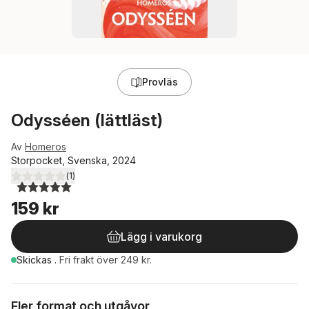
Provläs
Odysséen (lättläst)
Av
Homeros
Storpocket, Svenska, 2024
(
1
)
5,0
utav 5 stjärnor. Totalt antal röster:
159 kr
Lägg i varukorg
Skickas
.
Fri frakt över 249 kr.
Fler format och utgåvor