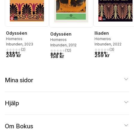
Odysséen
Iliaden
Odysséen
Homeros
Homeros
Homeros
Inbunden
, 2023
Inbunden
, 2022
Inbunden
, 2012
(
2
)
(
3
)
(
12
)
4,5
utav 5 stjärnor. Totalt antal röster:
4,3
utav 5 stjärnor. Tota
4,3
utav 5 stjärnor. Totalt antal röster:
249 kr
259 kr
158 kr
Mina sidor
Hjälp
Om Bokus