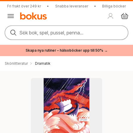
Fri frakt över 249 kr
•
Snabba leveranser
•
Billiga böcker
Sök bok, spel, pussel, penna...
Skapa nya rutiner – hälsoböcker upp till 50% →
Skönlitteratur
Dramatik