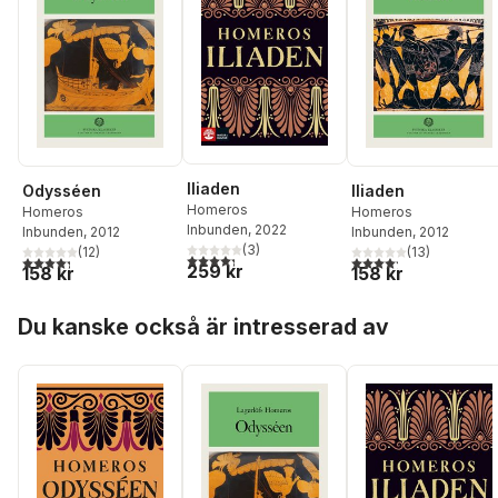
Iliaden
Odysséen
Iliaden
Homeros
Homeros
Homeros
Inbunden
, 2022
Inbunden
, 2012
Inbunden
, 2012
(
3
)
(
12
)
(
13
)
4,3
utav 5 stjärnor. Totalt antal röster:
4,3
utav 5 stjärnor. Totalt antal röster:
4,2
utav 5 stjärnor. Tota
259 kr
158 kr
158 kr
Hoppa över listan
Du kanske också är intresserad av