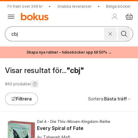
Fri frakt över 249 kr
•
Snabba leveranser
•
Billiga böcker
Skapa nya rutiner – hälsoböcker upp till 50% →
Visar resultat för...
"cbj"
860
produkter
Filtrera
Sortera:
Bästa träff
Del 4 - Die This-Woven-Kingdom-Reihe
Every Spiral of Fate
Av
Tahereh Mafi