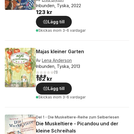
Inbunden, Tyska, 2022
123 kr
Lägg till
Skickas
inom 3-6 vardagar
Majas kleiner Garten
Av
Lena Anderson
Inbunden, Tyska, 2013
(
1
)
3,0
utav 5 stjärnor. Totalt antal röster:
182 kr
Lägg till
Skickas
inom 3-6 vardagar
Del 1 - Die Muskeltiere-Reihe zum Selberlesen
Die Muskeltiere - Picandou und der
kleine Schreihals