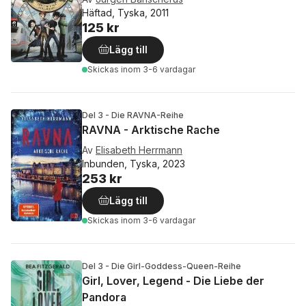
Häftad, Tyska, 2011
125 kr
Lägg till
Skickas
inom 3-6 vardagar
Del 3 - Die RAVNA-Reihe
RAVNA - Arktische Rache
Av
Elisabeth Herrmann
Inbunden, Tyska, 2023
253 kr
Lägg till
Skickas
inom 3-6 vardagar
Del 3 - Die Girl-Goddess-Queen-Reihe
Girl, Lover, Legend - Die Liebe der
Pandora