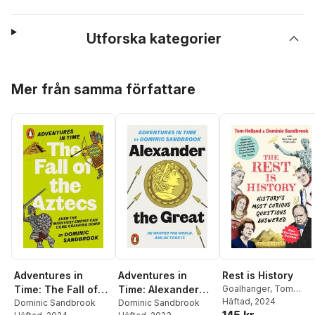
Utforska kategorier
Hoppa över listan
Mer från samma författare
Adventures in
Adventures in
Rest is History
Time: The Fall of
Time: Alexander
Goalhanger
,
Tom
Holland
Häftad
, 2024
,
Dominic
the Aztecs
Dominic Sandbrook
the Great
Dominic Sandbrook
145 kr
Sandbrook