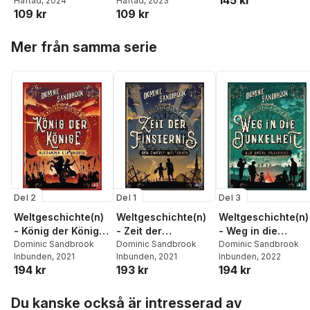
Häftad
, 2024
Häftad
, 2023
109 kr
109 kr
Hoppa över listan
Mer från samma serie
Del 2
Del 1
Del 3
Weltgeschichte(n)
Weltgeschichte(n)
Weltgeschichte(n)
- König der Könige:
- Zeit der
- Weg in die
Alexander der
Dominic Sandbrook
Finsternis: Der
Dominic Sandbrook
Dunkelheit. Der
Dominic Sandbrook
Inbunden
, 2021
Inbunden
, 2021
Inbunden
, 2022
Große
Zweite Weltkrieg
Erste Weltkrieg
194 kr
193 kr
194 kr
Hoppa över listan
Du kanske också är intresserad av