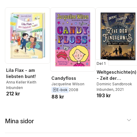
Del 1
Lila Flax - am
Weltgeschichte(n)
liebsten bunt!
Candyfloss
- Zeit der
Anna Keller Keith
Jacqueline Wilson
Finsternis: Der
Dominic Sandbrook
Inbunden
Inbunden
, 2021
E-bok
2008
Zweite Weltkrieg
212 kr
193 kr
88 kr
Mina sidor