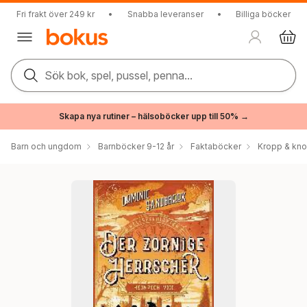
Fri frakt över 249 kr
•
Snabba leveranser
•
Billiga böcker
Sök bok, spel, pussel, penna...
Skapa nya rutiner – hälsoböcker upp till 50% →
Barn och ungdom
Barnböcker 9-12 år
Faktaböcker
Kropp & kn