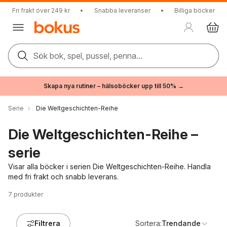
Fri frakt över 249 kr
•
Snabba leveranser
•
Billiga böcker
Sök bok, spel, pussel, penna...
Skapa nya rutiner – hälsoböcker upp till 50% →
Serie
Die Weltgeschichten-Reihe
Die Weltgeschichten-Reihe –
serie
Visar alla böcker i serien Die Weltgeschichten-Reihe. Handla
med fri frakt och snabb leverans.
7
produkter
Filtrera
Sortera:
Trendande