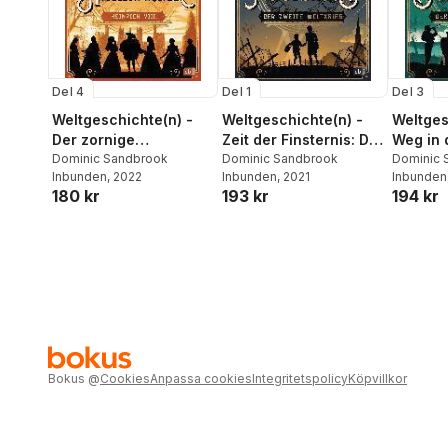
Del 4
Del 1
Del 3
Weltgeschichte(n) -
Weltgeschichte(n) -
Weltges
Der zornige
Zeit der Finsternis: Der
Weg in 
Herrscher: Heinrich
Dominic Sandbrook
Zweite Weltkrieg
Dominic Sandbrook
Der Ers
Dominic 
Inbunden
, 2022
Inbunden
, 2021
Inbunden
VIII.
180 kr
193 kr
194 kr
Bokus
@
Cookies
Anpassa cookies
Integritetspolicy
Köpvillkor