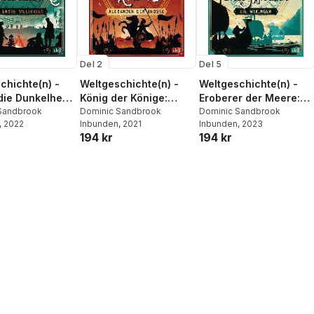
Del 2
Del 5
chichte(n) -
Weltgeschichte(n) -
Weltgeschichte(n) -
die Dunkelheit.
König der Könige:
Eroberer der Meere:
te Weltkrieg
Sandbrook
Alexander der Große
Dominic Sandbrook
Die Wikinger
Dominic Sandbrook
, 2022
Inbunden
, 2021
Inbunden
, 2023
194 kr
194 kr