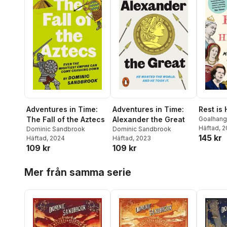
Adventures in Time:
Adventures in Time:
Rest is 
The Fall of the Aztecs
Alexander the Great
Goalhang
Dominic 
Häftad
, 
Dominic Sandbrook
Dominic Sandbrook
145 kr
Häftad
, 2024
Häftad
, 2023
109 kr
109 kr
Hoppa över listan
Mer från samma serie