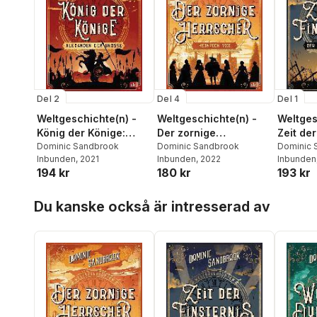
Del 2
Del 4
Del 1
Weltgeschichte(n) -
Weltgeschichte(n) -
Weltges
König der Könige:
Der zornige
Zeit der
Alexander der Große
Dominic Sandbrook
Herrscher: Heinrich
Dominic Sandbrook
Zweite 
Dominic 
Inbunden
, 2021
Inbunden
, 2022
Inbunden
VIII.
194 kr
180 kr
193 kr
Hoppa över listan
Du kanske också är intresserad av