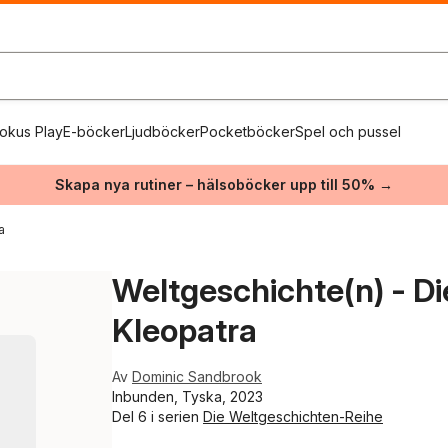
okus Play
E-böcker
Ljudböcker
Pocketböcker
Spel och pussel
Skapa nya rutiner – hälsoböcker upp till 50% →
a
Weltgeschichte(n) - Di
Kleopatra
Av
Dominic Sandbrook
Inbunden, Tyska, 2023
Del 6 i serien
Die Weltgeschichten-Reihe