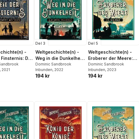
Del 3
Del 5
chichte(n) -
Weltgeschichte(n) -
Weltgeschichte(n) -
 Finsternis: Der
Weg in die Dunkelheit.
Eroberer der Meere:
Weltkrieg
Sandbrook
Der Erste Weltkrieg
Dominic Sandbrook
Die Wikinger
Dominic Sandbrook
, 2021
Inbunden
, 2022
Inbunden
, 2023
194 kr
194 kr