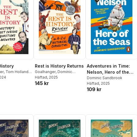
History
Rest is History Returns
Adventures in Time:
er
,
Tom Holland
,
Goalhanger
,
Dominic
Nelson, Hero of the
Sandbrook
2024
Sandbrook
Häftad
, 2025
,
Tom Holland
Seas
Dominic Sandbrook
145 kr
Häftad
, 2025
109 kr