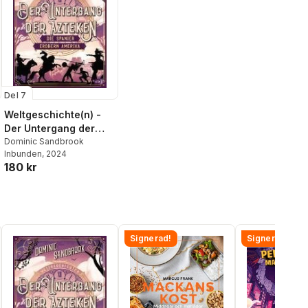
Del 7
Weltgeschichte(n) -
Der Untergang der
Azteken: Die Spanier
Dominic Sandbrook
Inbunden
, 2024
erobern Amerika
180 kr
Signerad!
Signerad!