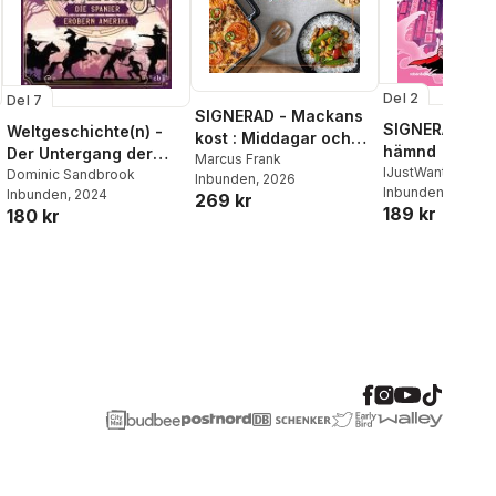
Del 2
Del 7
SIGNERAD - Mackans
SIGNERAD - K
Weltgeschichte(n) -
kost : Middagar och
hämnd
Der Untergang der
matlådor
Marcus Frank
IJustWantToBeC
Azteken: Die Spanier
Dominic Sandbrook
Inbunden
, 2026
Adolphson
Inbunden
, 2026
,
Emil
Inbunden
, 2024
erobern Amerika
269 kr
189 kr
Beer
,
Victor Beer
180 kr