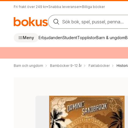
Fri frakt över 249 kr
•
Snabba leveranser
•
Billiga böcker
Sök bok, spel, pussel, penna...
Meny
Erbjudanden
Student
Topplistor
Barn & ungdom
B
Barn och ungdom
Barnböcker 9-12 år
Faktaböcker
Histori