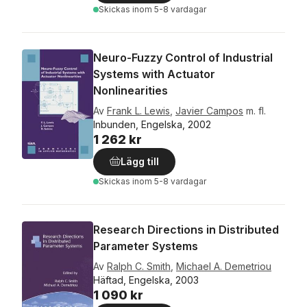
Skickas
inom 5-8 vardagar
Neuro-Fuzzy Control of Industrial
Systems with Actuator
Nonlinearities
Av
Frank L. Lewis
,
Javier Campos
m. fl.
Inbunden, Engelska, 2002
1 262 kr
Lägg till
Skickas
inom 5-8 vardagar
Research Directions in Distributed
Parameter Systems
Av
Ralph C. Smith
,
Michael A. Demetriou
Häftad, Engelska, 2003
1 090 kr