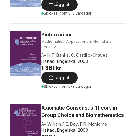
Lägg till
Skickas
inom 5-8 vardagar
Bioterrorism
Mathematical Applications in Homeland
Security
Av
H.T. Banks
,
C. Castillo-Chavez
Häftad, Engelska, 2003
1 361 kr
Lägg till
Skickas
inom 5-8 vardagar
Axiomatic Consensus Theory in
Group Choice and Biomathematics
Av
William F.E. Day
,
F.R. McMorris
Häftad, Engelska, 2003