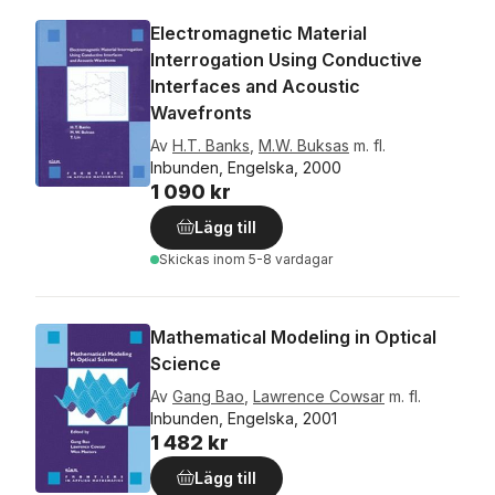
Electromagnetic Material
Interrogation Using Conductive
Interfaces and Acoustic
Wavefronts
Av
H.T. Banks
,
M.W. Buksas
m. fl.
Inbunden, Engelska, 2000
1 090 kr
Lägg till
Skickas
inom 5-8 vardagar
Mathematical Modeling in Optical
Science
Av
Gang Bao
,
Lawrence Cowsar
m. fl.
Inbunden, Engelska, 2001
1 482 kr
Lägg till