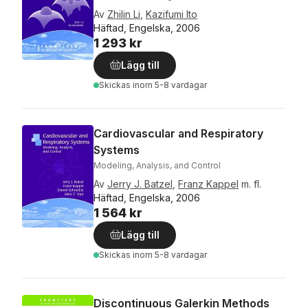
Av
Zhilin Li
,
Kazifumi Ito
Häftad, Engelska, 2006
1 293 kr
Lägg till
Skickas
inom 5-8 vardagar
Cardiovascular and Respiratory
Systems
Modeling, Analysis, and Control
Av
Jerry J. Batzel
,
Franz Kappel
m. fl.
Häftad, Engelska, 2006
1 564 kr
Lägg till
Skickas
inom 5-8 vardagar
Discontinuous Galerkin Methods