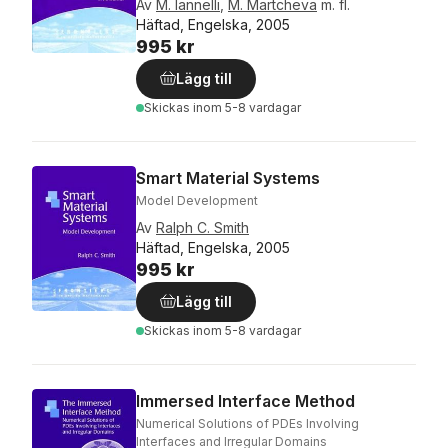
Av
M. Iannelli
,
M. Martcheva
m. fl.
Häftad, Engelska, 2005
995 kr
Lägg till
Skickas
inom 5-8 vardagar
Smart Material Systems
Model Development
Av
Ralph C. Smith
Häftad, Engelska, 2005
995 kr
Lägg till
Skickas
inom 5-8 vardagar
Immersed Interface Method
Numerical Solutions of PDEs Involving
Interfaces and Irregular Domains