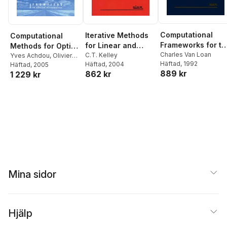
Computational
Iterative Methods
Computational
Frameworks for th
for Linear and
Methods for Option
Fast Fourier
Charles Van Loan
Nonlinear
C.T. Kelley
Pricing
Yves Achdou
,
Olivier
Häftad
, 1992
Häftad
, 2004
Pironneau
Häftad
, 2005
Transform
Equations
889 kr
862 kr
1 229 kr
Mina sidor
Hjälp