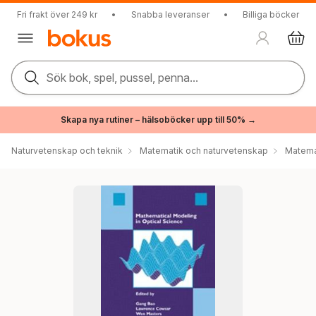
Fri frakt över 249 kr
•
Snabba leveranser
•
Billiga böcker
Sök bok, spel, pussel, penna...
Skapa nya rutiner – hälsoböcker upp till 50% →
Naturvetenskap och teknik
Matematik och naturvetenskap
Matema